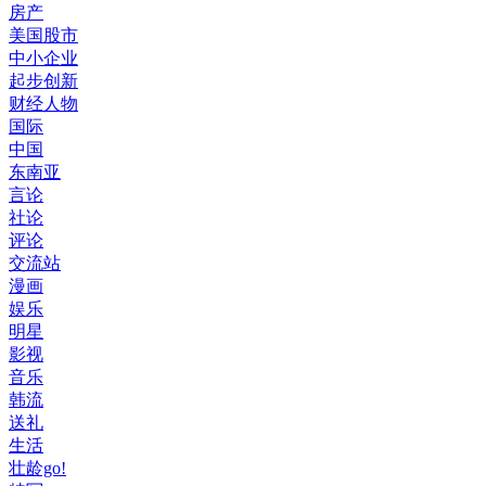
房产
美国股市
中小企业
起步创新
财经人物
国际
中国
东南亚
言论
社论
评论
交流站
漫画
娱乐
明星
影视
音乐
韩流
送礼
生活
壮龄go!