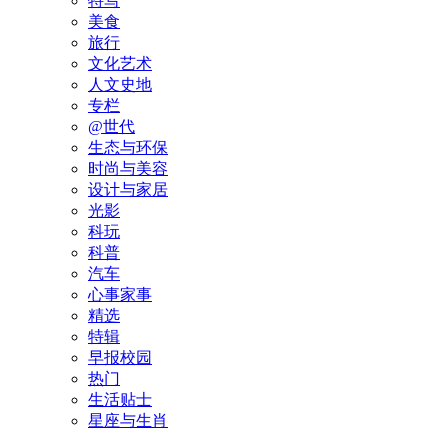
特写
美食
旅行
文化艺术
人文史地
专栏
@世代
生态与环保
时尚与美容
设计与家居
光影
科玩
科普
汽车
心事家事
精选
特辑
早报校园
热门
生活贴士
星座与生肖