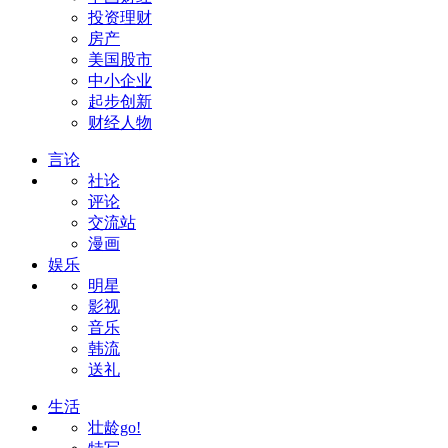
投资理财
房产
美国股市
中小企业
起步创新
财经人物
言论
社论
评论
交流站
漫画
娱乐
明星
影视
音乐
韩流
送礼
生活
壮龄go!