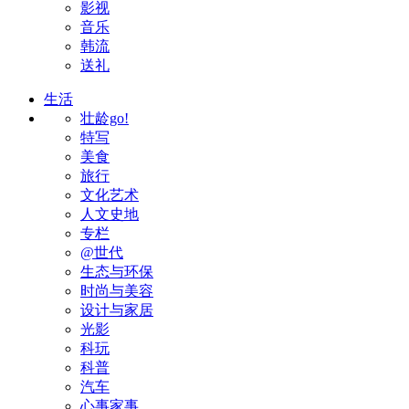
影视
音乐
韩流
送礼
生活
壮龄go!
特写
美食
旅行
文化艺术
人文史地
专栏
@世代
生态与环保
时尚与美容
设计与家居
光影
科玩
科普
汽车
心事家事