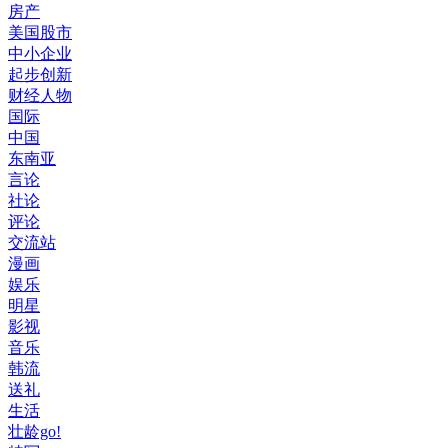
房产
美国股市
中小企业
起步创新
财经人物
国际
中国
东南亚
言论
社论
评论
交流站
漫画
娱乐
明星
影视
音乐
韩流
送礼
生活
壮龄go!