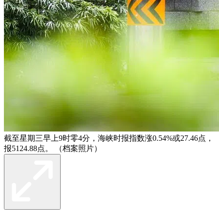
截至星期三早上9时零4分，海峡时报指数涨0.54%或27.46点，
报5124.88点。 （档案照片）