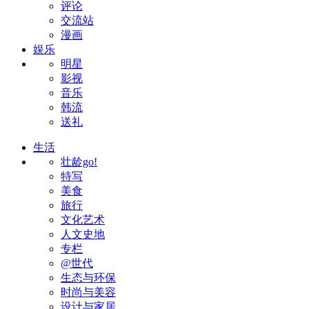
评论
交流站
漫画
娱乐
明星
影视
音乐
韩流
送礼
生活
壮龄go!
特写
美食
旅行
文化艺术
人文史地
专栏
@世代
生态与环保
时尚与美容
设计与家居