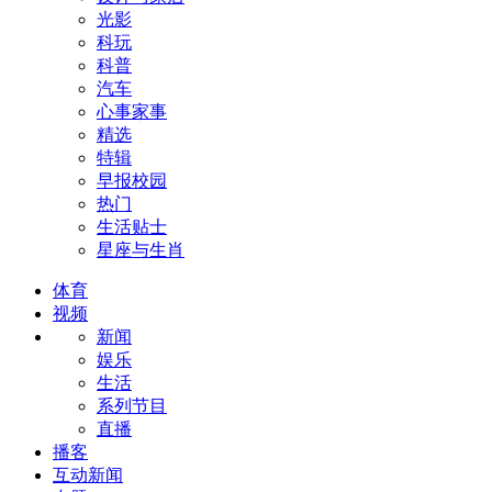
光影
科玩
科普
汽车
心事家事
精选
特辑
早报校园
热门
生活贴士
星座与生肖
体育
视频
新闻
娱乐
生活
系列节目
直播
播客
互动新闻