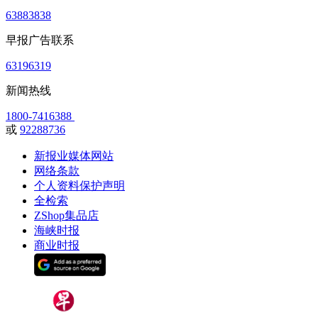
63883838
早报广告联系
63196319
新闻热线
1800-7416388
或
92288736
新报业媒体网站
网络条款
个人资料保护声明
全检索
ZShop集品店
海峡时报
商业时报