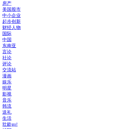
房产
美国股市
中小企业
起步创新
财经人物
国际
中国
东南亚
言论
社论
评论
交流站
漫画
娱乐
明星
影视
音乐
韩流
送礼
生活
壮龄go!