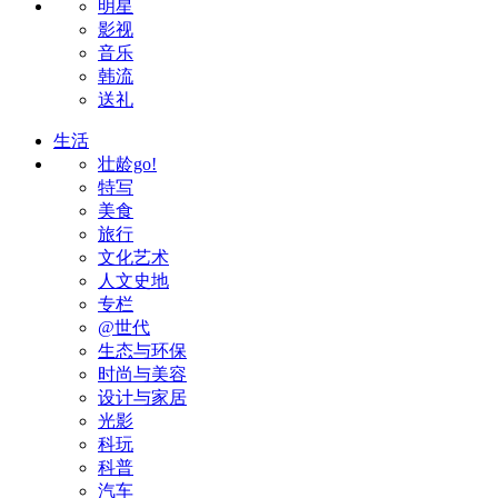
明星
影视
音乐
韩流
送礼
生活
壮龄go!
特写
美食
旅行
文化艺术
人文史地
专栏
@世代
生态与环保
时尚与美容
设计与家居
光影
科玩
科普
汽车