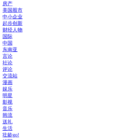
房产
美国股市
中小企业
起步创新
财经人物
国际
中国
东南亚
言论
社论
评论
交流站
漫画
娱乐
明星
影视
音乐
韩流
送礼
生活
壮龄go!