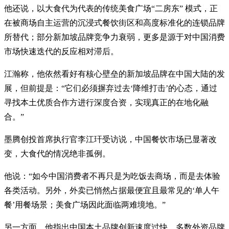
他还说，以大食代为代表的传统美食广场“二房东” 模式，正
在被商场自主运营的沉浸式餐饮街区和高度标准化的连锁品牌
所替代；部分新加坡品牌竞争力衰弱，更多是源于对中国消费
市场快速迭代的反应相对滞后。
江瀚称，他依然看好有核心壁垒的新加坡品牌在中国大陆的发
展，但前提是：“它们必须摒弃过去‘降维打击’的心态，通过
寻找本土优质合作方进行深度合资，实现真正的在地化融
合。”
墨腾创投首席执行官李江玕受访说，中国餐饮市场已显著改
变，大食代的情况绝非孤例。
他说：“如今中国消费者不再只是为吃饭去商场，而是去体验
各类活动。另外，外卖已悄然占据最便宜且最常见的‘单人午
餐’用餐场景；美食广场因此面临两难境地。”
另一方面，他指出中国本土品牌创新速度过快，多数外资品牌