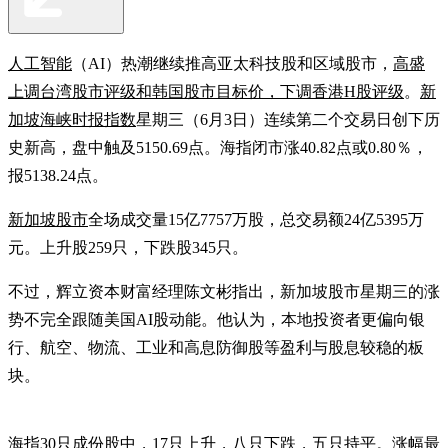
人工智能
（AI）热潮继续推高亚太科技股和区域股市，
高盛
上调台湾股市评级和韩国股市目标价，下调香港H股评级
。
新
加坡海峡时报指数
星期三（6月3日）连续第二个交易日创下历
史新高，盘中触及5150.69点。海指闭市涨40.82点或0.80％，
报5138.24点。
新加坡股市
全场成交量15亿7757万股，总交易额24亿5395万
元。上升股259只，下跌股345只。
不过，辉立资本财富经理陈文彬指出，新加坡股市星期三的涨
势不完全跟随美国AI股动能。他认为，本地投资者更偏向银
行、航空、物流、工业和高息防御股等盈利与股息较稳的板
块。
海指30只成份股中，17只上升，八只下跌，五只持平。涨幅最