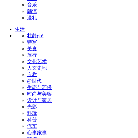
音乐
韩流
送礼
生活
壮龄go!
特写
美食
旅行
文化艺术
人文史地
专栏
@世代
生态与环保
时尚与美容
设计与家居
光影
科玩
科普
汽车
心事家事