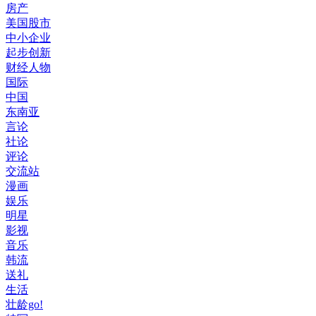
房产
美国股市
中小企业
起步创新
财经人物
国际
中国
东南亚
言论
社论
评论
交流站
漫画
娱乐
明星
影视
音乐
韩流
送礼
生活
壮龄go!