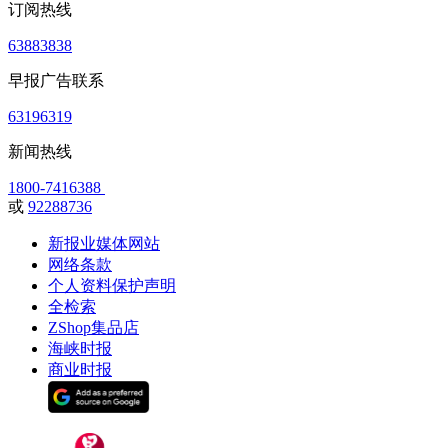
订阅热线
63883838
早报广告联系
63196319
新闻热线
1800-7416388
或
92288736
新报业媒体网站
网络条款
个人资料保护声明
全检索
ZShop集品店
海峡时报
商业时报