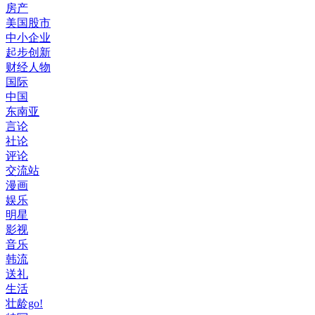
房产
美国股市
中小企业
起步创新
财经人物
国际
中国
东南亚
言论
社论
评论
交流站
漫画
娱乐
明星
影视
音乐
韩流
送礼
生活
壮龄go!