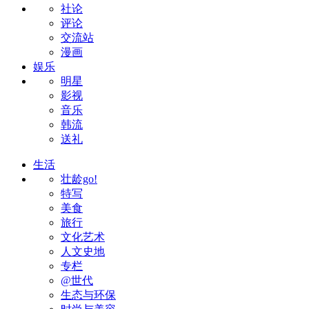
社论
评论
交流站
漫画
娱乐
明星
影视
音乐
韩流
送礼
生活
壮龄go!
特写
美食
旅行
文化艺术
人文史地
专栏
@世代
生态与环保