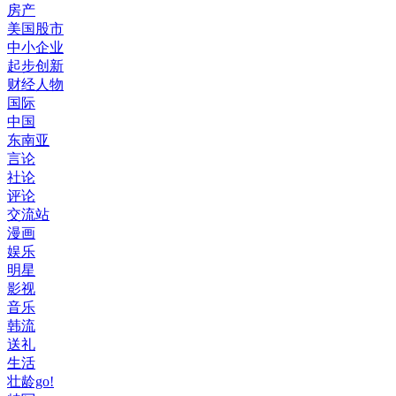
房产
美国股市
中小企业
起步创新
财经人物
国际
中国
东南亚
言论
社论
评论
交流站
漫画
娱乐
明星
影视
音乐
韩流
送礼
生活
壮龄go!