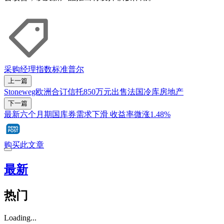
采购经理指数
标准普尔
上一篇
Stoneweg欧洲合订信托850万元出售法国冷库房地产
下一篇
最新六个月期国库券需求下滑 收益率微涨1.48%
购买此文章
最新
热门
Loading...