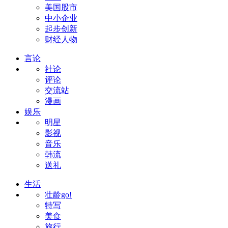
美国股市
中小企业
起步创新
财经人物
言论
社论
评论
交流站
漫画
娱乐
明星
影视
音乐
韩流
送礼
生活
壮龄go!
特写
美食
旅行