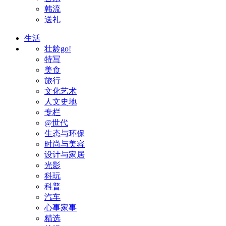
韩流
送礼
生活
壮龄go!
特写
美食
旅行
文化艺术
人文史地
专栏
@世代
生态与环保
时尚与美容
设计与家居
光影
科玩
科普
汽车
心事家事
精选