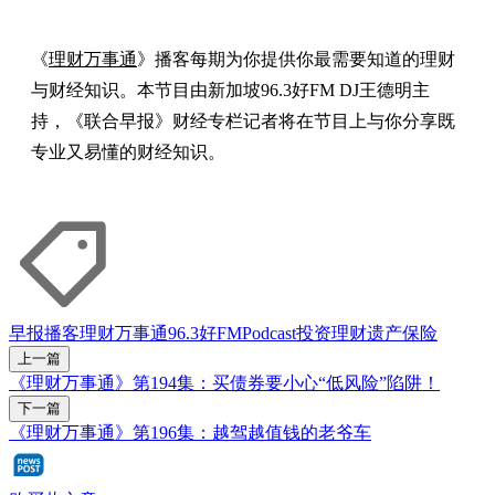
《
理财万事通
》播客每期为你提供你最需要知道的理财
与财经知识。本节目由新加坡96.3好FM DJ王德明主
持，《联合早报》财经专栏记者将在节目上与你分享既
专业又易懂的财经知识。
早报播客
理财万事通
96.3好FM
Podcast
投资理财
遗产
保险
上一篇
《理财万事通》第194集：买债券要小心“低风险”陷阱！
下一篇
《理财万事通》第196集：越驾越值钱的老爷车