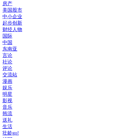
房产
美国股市
中小企业
起步创新
财经人物
国际
中国
东南亚
言论
社论
评论
交流站
漫画
娱乐
明星
影视
音乐
韩流
送礼
生活
壮龄go!