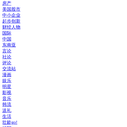
房产
美国股市
中小企业
起步创新
财经人物
国际
中国
东南亚
言论
社论
评论
交流站
漫画
娱乐
明星
影视
音乐
韩流
送礼
生活
壮龄go!