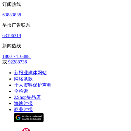
订阅热线
63883838
早报广告联系
63196319
新闻热线
1800-7416388
或
92288736
新报业媒体网站
网络条款
个人资料保护声明
全检索
ZShop集品店
海峡时报
商业时报