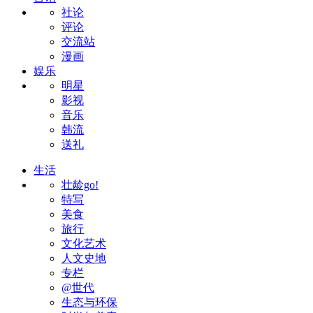
社论
评论
交流站
漫画
娱乐
明星
影视
音乐
韩流
送礼
生活
壮龄go!
特写
美食
旅行
文化艺术
人文史地
专栏
@世代
生态与环保