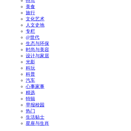
特写
美食
旅行
文化艺术
人文史地
专栏
@世代
生态与环保
时尚与美容
设计与家居
光影
科玩
科普
汽车
心事家事
精选
特辑
早报校园
热门
生活贴士
星座与生肖