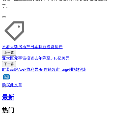
了。
悉看大势
房地产
日本
翻新
投资
房产
上一篇
亚太区元宇宙投资去年降至3.16亿美元
下一篇
时装品牌A&F盈利显著 连锁超市Target业绩报捷
购买此文章
最新
热门