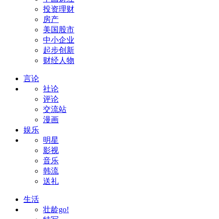
投资理财
房产
美国股市
中小企业
起步创新
财经人物
言论
社论
评论
交流站
漫画
娱乐
明星
影视
音乐
韩流
送礼
生活
壮龄go!