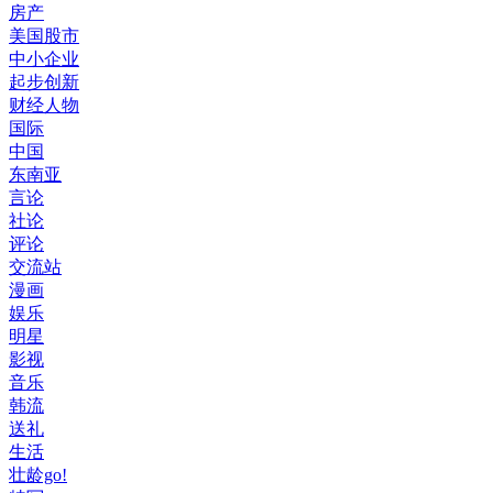
房产
美国股市
中小企业
起步创新
财经人物
国际
中国
东南亚
言论
社论
评论
交流站
漫画
娱乐
明星
影视
音乐
韩流
送礼
生活
壮龄go!