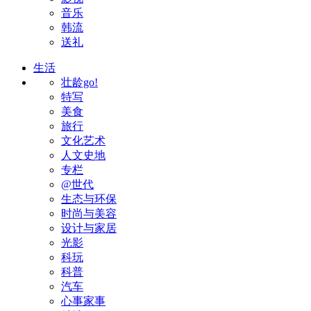
音乐
韩流
送礼
生活
壮龄go!
特写
美食
旅行
文化艺术
人文史地
专栏
@世代
生态与环保
时尚与美容
设计与家居
光影
科玩
科普
汽车
心事家事