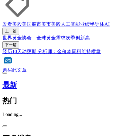
爱看美股
美国股市
美市
美股
人工智能
业绩
半导体
AI
上一篇
世界黄金协会：全球黄金需求次季创新高
下一篇
经历10天动荡期 分析师：金价本周料维持横盘
购买此文章
最新
热门
Loading...