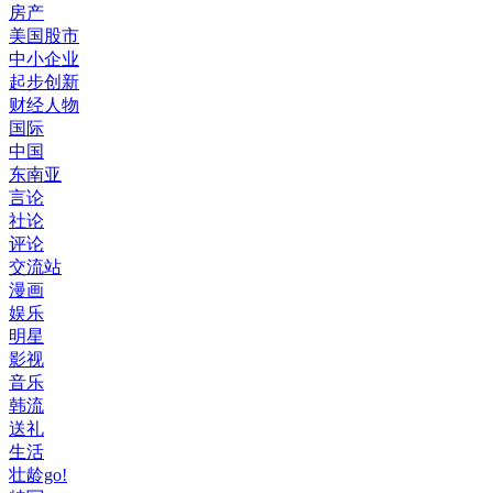
房产
美国股市
中小企业
起步创新
财经人物
国际
中国
东南亚
言论
社论
评论
交流站
漫画
娱乐
明星
影视
音乐
韩流
送礼
生活
壮龄go!