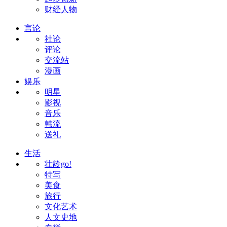
财经人物
言论
社论
评论
交流站
漫画
娱乐
明星
影视
音乐
韩流
送礼
生活
壮龄go!
特写
美食
旅行
文化艺术
人文史地