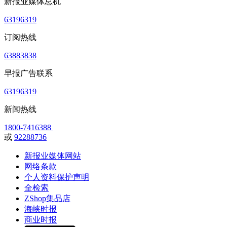
新报业媒体总机
63196319
订阅热线
63883838
早报广告联系
63196319
新闻热线
1800-7416388
或
92288736
新报业媒体网站
网络条款
个人资料保护声明
全检索
ZShop集品店
海峡时报
商业时报