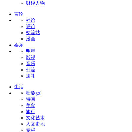
财经人物
言论
社论
评论
交流站
漫画
娱乐
明星
影视
音乐
韩流
送礼
生活
壮龄go!
特写
美食
旅行
文化艺术
人文史地
专栏