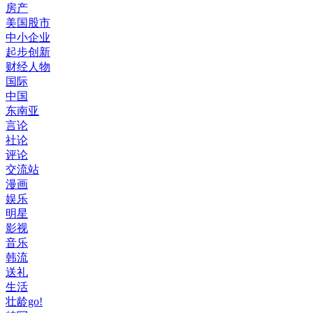
房产
美国股市
中小企业
起步创新
财经人物
国际
中国
东南亚
言论
社论
评论
交流站
漫画
娱乐
明星
影视
音乐
韩流
送礼
生活
壮龄go!