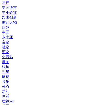
房产
美国股市
中小企业
起步创新
财经人物
国际
中国
东南亚
言论
社论
评论
交流站
漫画
娱乐
明星
影视
音乐
韩流
送礼
生活
壮龄go!