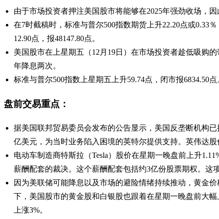
由于市场投资者押注美国股市将能够在2025年强劲收场，
在7时截稿时，标准与普尔500指数期货上升22.20点或0.33％
12.90点，报48147.80点。
美国股市在上星期五（12月19日）在市场投资者趁低吸购
年降息两次。
标准与普尔500指数上星期五上升59.74点，闭市报6834.50点。
盘前交易重点：
据美国联邦贸易委员会发布的公告显示，美国反垄断机构已批准
亿美元，为当时业务陷入困境的英特尔提供支持。英伟达股价在星期
电动车制造商特斯拉（Tesla）股价在星期一晚盘前上升1.1
薪酬配套的裁决。这个薪酬配套包括约3亿份股票期权。这项
因为美联储可能降息以及市场的避险情绪持续推动​​，黄金价
下，美国股市的黄金股和白银股也跟着在星期一晚盘前大幅上涨。在截稿时，Coeur Mi
上涨3%。