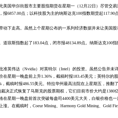
因此美国华尔街股市主要股指期货在星期一（12月22日）尽管交
，报6857.00点；以科技股为主的纳斯达克100指数期货起117.90
的带动下走高。虽然上个星期公布的一系列经济数据并未让美国股
道琼斯指数起了183.04点，闭市报48134.89点。纳斯达克100指数也
英伟达（Nvidia）对英特尔（Intel）的投资。虽然公告并
一晚盘前上升1.36%，截稿时报183.45美元；英特尔的股价也
1%，截稿时报486.55美元。特拉华州最高法院在上星期五，推翻
裁决正式恢复了马斯克的股票期权，它们目前市价大约是1380
格在星期一晚盘前首次突破每盎司4400美元大关，白银价格也一
ning、Harmony Gold Mining、Gold Fields和First Ma