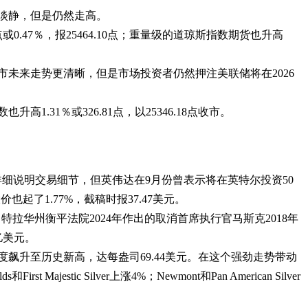
易淡静，但是仍然走高。
点或0.47％，报25464.10点；重量级的道琼斯指数期货也升高
市未来走势更清晰，但是市场投资者仍然押注美联储将在2026
升高1.31％或326.81点，以25346.18点收市。
未详细说明交易细节，但英伟达在9月份曾表示将在英特尔投资50
起了1.77%，截稿时报37.47美元。
了特拉华州衡平法院2024年作出的取消首席执行官马斯克2018年
亿美元。
度飙升至历史新高，达每盎司69.44美元。在这个强劲走势带动
jestic Silver上涨4%；Newmont和Pan American Silver