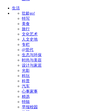
生活
壮龄go!
特写
美食
旅行
文化艺术
人文史地
专栏
@世代
生态与环保
时尚与美容
设计与家居
光影
科玩
科普
汽车
心事家事
精选
特辑
早报校园