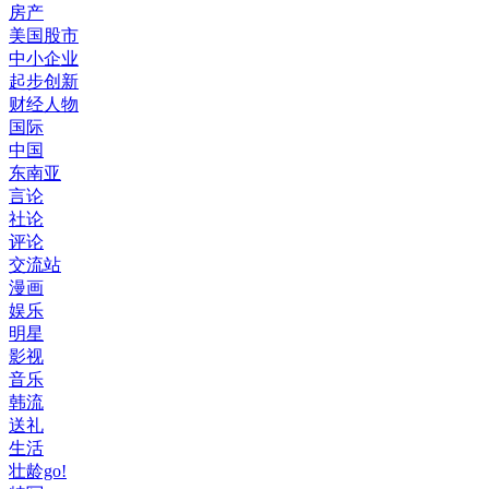
房产
美国股市
中小企业
起步创新
财经人物
国际
中国
东南亚
言论
社论
评论
交流站
漫画
娱乐
明星
影视
音乐
韩流
送礼
生活
壮龄go!