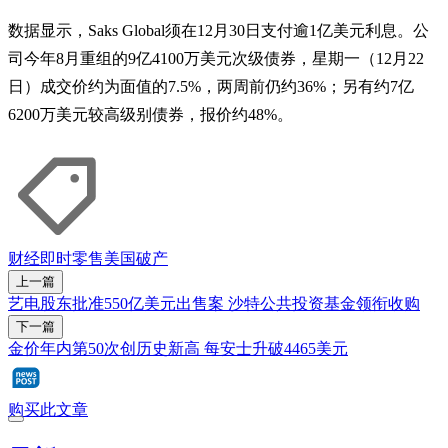
数据显示，Saks Global须在12月30日支付逾1亿美元利息。公
司今年8月重组的9亿4100万美元次级债券，星期一（12月22
日）成交价约为面值的7.5%，两周前仍约36%；另有约7亿
6200万美元较高级别债券，报价约48%。
财经即时
零售
美国
破产
上一篇
艺电股东批准550亿美元出售案 沙特公共投资基金领衔收购
下一篇
金价年内第50次创历史新高 每安士升破4465美元
购买此文章