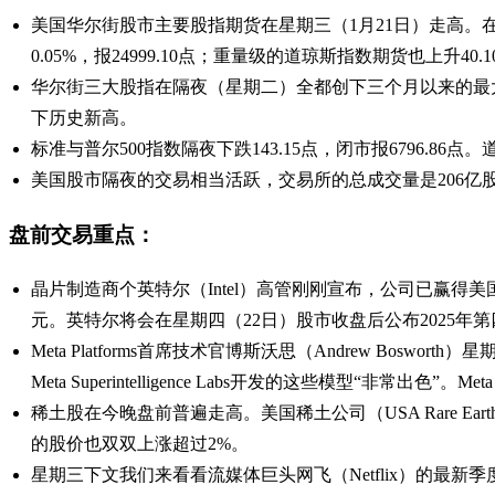
美国华尔街股市主要股指期货在星期三（1月21日）走高。在7时截
0.05%，报24999.10点；重量级的道琼斯指数期货也上升40.10
华尔街三大股指在隔夜（星期二）全都创下三个月以来的最
下历史新高。
标准与普尔500指数隔夜下跌143.15点，闭市报6796.86点。道
美国股市隔夜的交易相当活跃，交易所的总成交量是206亿股，
盘前交易重点：
晶片制造商个英特尔（Intel）高管刚刚宣布，公司已赢得美
元。英特尔将会在星期四（22日）股市收盘后公布2025年
Meta Platforms首席技术官博斯沃思（Andrew 
Meta Superintelligence Labs开发的这些模型“非常出色”。
稀土股在今晚盘前普遍走高。美国稀土公司（USA Rare Earth）股
的股价也双双上涨超过2%。
星期三下文我们来看看流媒体巨头网飞（Netflix）的最新季度