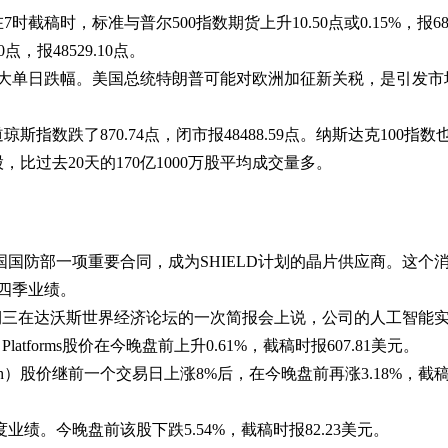
稿时，标准与普尔500指数期货上升10.50点或0.15%，报680
点，报48529.10点。
大单日跌幅。美国总统特朗普可能对欧洲加征新关税，是引发市
琼斯指数跌了870.74点，闭市报48488.59点。纳斯达克100指数也显
比过去20天的170亿1000万股平均成交量多。
国国防部一项重要合同，成为SHIELD计划的晶片供应商。这个消息
第四季业绩。
Bosworth）星期三在达沃斯世界经济论坛的一次简报会上说，公司的
Meta Platforms股价在今晚盘前上升0.61%，截稿时报607.81美元。
价继前一个交易日上涨8%后，在今晚盘前再涨3.18%，截稿时报19.81美元。
业绩。今晚盘前该股下跌5.54%，截稿时报82.23美元。