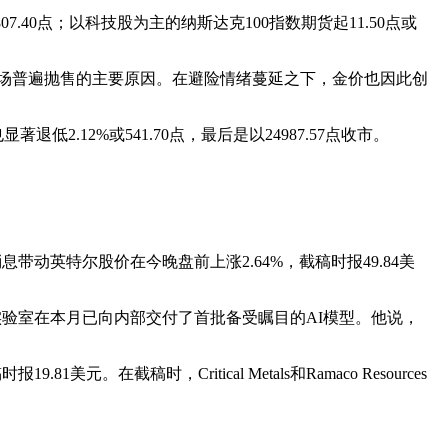
7.40点；以科技股为主的纳斯达克100指数期货起11.50点或
场普遍抛售的主要原因。在避险情绪蔓延之下，金价也因此创
著退低2.12%或541.70点，最后是以24987.57点收市。
带动英特尔股价在今晚盘前上涨2.64%，截稿时报49.84美
人工智能实验室在本月已向内部交付了首批备受瞩目的AI模型。他说，
在截稿时，Critical Metals和Ramaco Resources