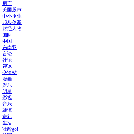
房产
美国股市
中小企业
起步创新
财经人物
国际
中国
东南亚
言论
社论
评论
交流站
漫画
娱乐
明星
影视
音乐
韩流
送礼
生活
壮龄go!