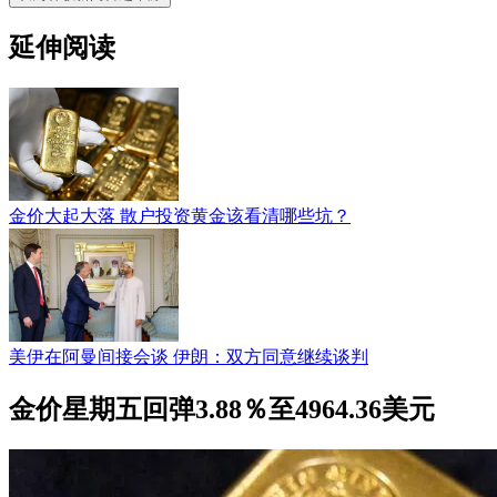
延伸阅读
金价大起大落 散户投资黄金该看清哪些坑？
美伊在阿曼间接会谈 伊朗：双方同意继续谈判
金价星期五回弹3.88％至4964.36美元