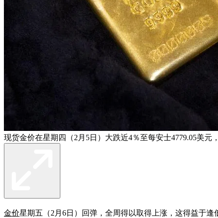
现货金价在星期四（2月5日）大跌近4％至每安士4779.05美元，星
金价
星期五（2月6日）回弹，全周得以取得上涨，这得益于