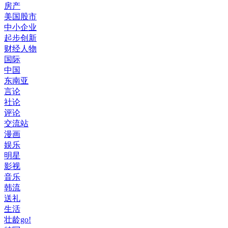
房产
美国股市
中小企业
起步创新
财经人物
国际
中国
东南亚
言论
社论
评论
交流站
漫画
娱乐
明星
影视
音乐
韩流
送礼
生活
壮龄go!