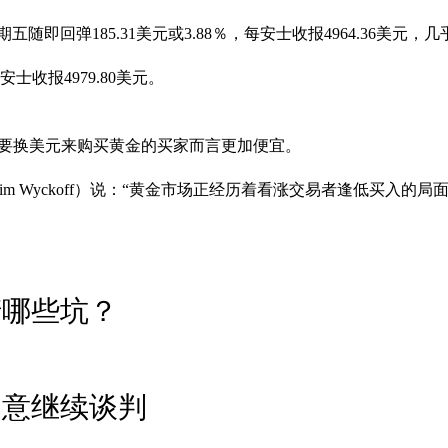
期五随即回弹185.31美元或3.88％，每安士收报4964.36美
士收报4979.80美元。
对需要换美元来购买黄金的买家而言更加便宜。
Jim Wyckoff）说：“黄金市场正经历着看涨交易者逢低买入的局面
清哪些坑？
同意继续谈判