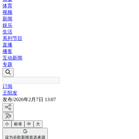
体育
视频
新闻
娱乐
生活
系列节目
直播
播客
互动新闻
专题
订阅
王阳发
发布
/
2026年2月7日 13:07
小
标准
中
大
设为谷歌新闻首选来源