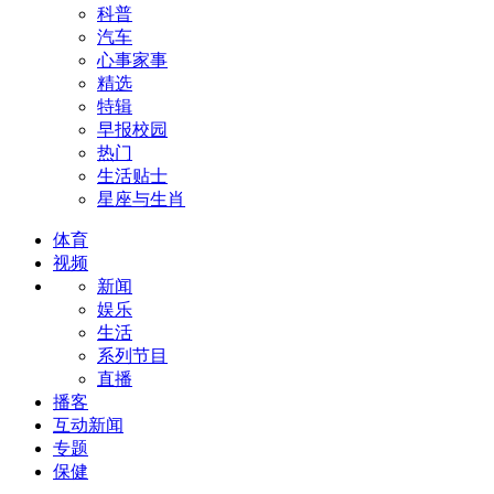
科普
汽车
心事家事
精选
特辑
早报校园
热门
生活贴士
星座与生肖
体育
视频
新闻
娱乐
生活
系列节目
直播
播客
互动新闻
专题
保健