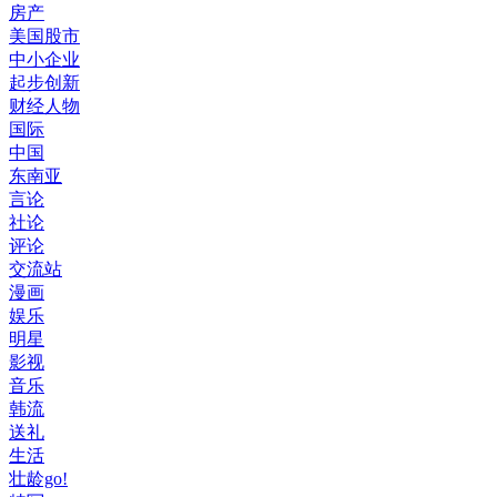
房产
美国股市
中小企业
起步创新
财经人物
国际
中国
东南亚
言论
社论
评论
交流站
漫画
娱乐
明星
影视
音乐
韩流
送礼
生活
壮龄go!