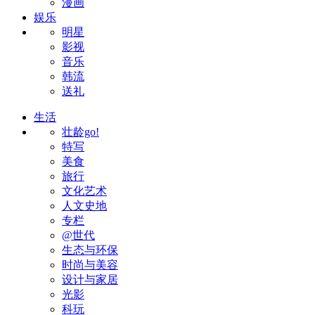
漫画
娱乐
明星
影视
音乐
韩流
送礼
生活
壮龄go!
特写
美食
旅行
文化艺术
人文史地
专栏
@世代
生态与环保
时尚与美容
设计与家居
光影
科玩