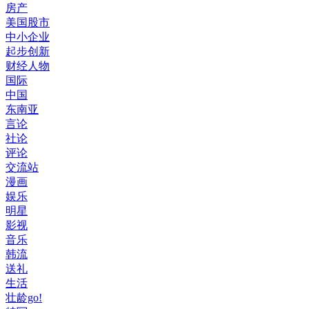
房产
美国股市
中小企业
起步创新
财经人物
国际
中国
东南亚
言论
社论
评论
交流站
漫画
娱乐
明星
影视
音乐
韩流
送礼
生活
壮龄go!