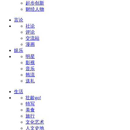
起步创新
财经人物
言论
社论
评论
交流站
漫画
娱乐
明星
影视
音乐
韩流
送礼
生活
壮龄go!
特写
美食
旅行
文化艺术
人文史地