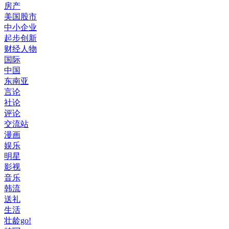
房产
美国股市
中小企业
起步创新
财经人物
国际
中国
东南亚
言论
社论
评论
交流站
漫画
娱乐
明星
影视
音乐
韩流
送礼
生活
壮龄go!