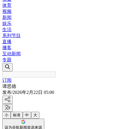
体育
视频
新闻
娱乐
生活
系列节目
直播
播客
互动新闻
专题
订阅
谭思德
发布
/
2026年2月22日 05:00
小
标准
中
大
设为谷歌新闻首选来源