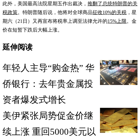
此外，美国最高法院星期五作出裁决，
推翻了总统特朗普的关
税政策
。特朗普随后说，他将对全球商品
征收10%的关税
，星
期六（21日）又再宣布将税率上调至法律允许的
15%上限
。金
价在短暂下跌后大幅上涨。
延伸阅读
年轻人主导“购金热” 华
侨银行：去年贵金属投
资者爆发式增长
美伊紧张局势促金价继
续上涨 重回5000美元以