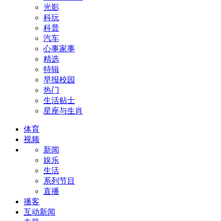
光影
科玩
科普
汽车
心事家事
精选
特辑
早报校园
热门
生活贴士
星座与生肖
体育
视频
新闻
娱乐
生活
系列节目
直播
播客
互动新闻