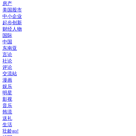
房产
美国股市
中小企业
起步创新
财经人物
国际
中国
东南亚
言论
社论
评论
交流站
漫画
娱乐
明星
影视
音乐
韩流
送礼
生活
壮龄go!