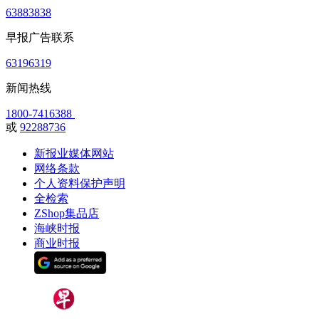
63883838
早报广告联系
63196319
新闻热线
1800-7416388
或
92288736
新报业媒体网站
网络条款
个人资料保护声明
全检索
ZShop集品店
海峡时报
商业时报