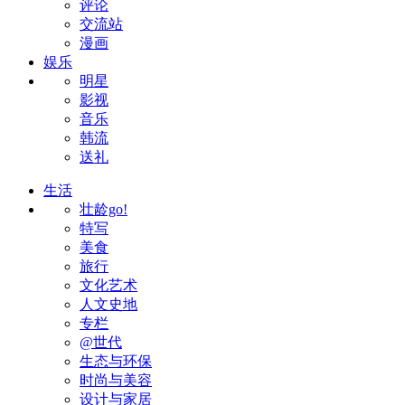
评论
交流站
漫画
娱乐
明星
影视
音乐
韩流
送礼
生活
壮龄go!
特写
美食
旅行
文化艺术
人文史地
专栏
@世代
生态与环保
时尚与美容
设计与家居