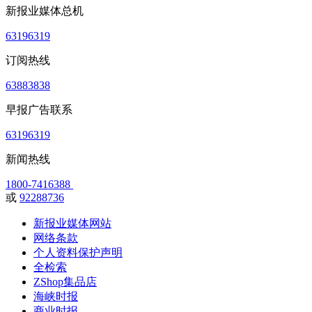
新报业媒体总机
63196319
订阅热线
63883838
早报广告联系
63196319
新闻热线
1800-7416388
或
92288736
新报业媒体网站
网络条款
个人资料保护声明
全检索
ZShop集品店
海峡时报
商业时报