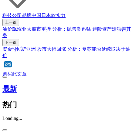
科技公司
品牌
中国
日本
软实力
上一篇
油价飙涨亚太股市重挫 分析：抛售潮迅猛 避险资产难独善其
身
下一篇
资金“抄底”亚洲 股市大幅回涨 分析：复苏能否延续取决于油
价
购买此文章
最新
热门
Loading...