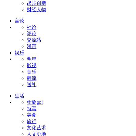
起步创新
财经人物
言论
社论
评论
交流站
漫画
娱乐
明星
影视
音乐
韩流
送礼
生活
壮龄go!
特写
美食
旅行
文化艺术
人文史地