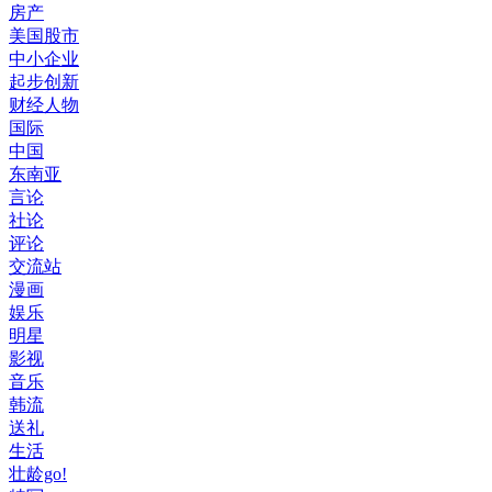
房产
美国股市
中小企业
起步创新
财经人物
国际
中国
东南亚
言论
社论
评论
交流站
漫画
娱乐
明星
影视
音乐
韩流
送礼
生活
壮龄go!