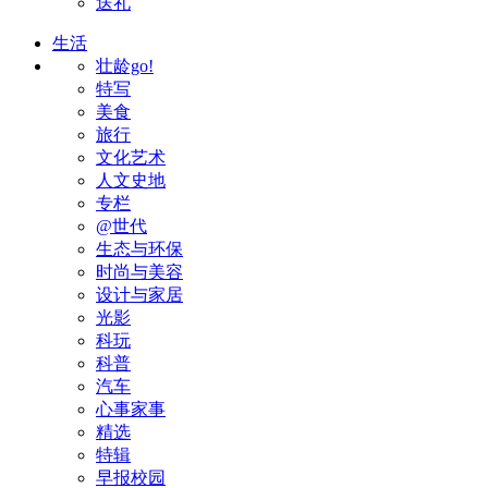
送礼
生活
壮龄go!
特写
美食
旅行
文化艺术
人文史地
专栏
@世代
生态与环保
时尚与美容
设计与家居
光影
科玩
科普
汽车
心事家事
精选
特辑
早报校园