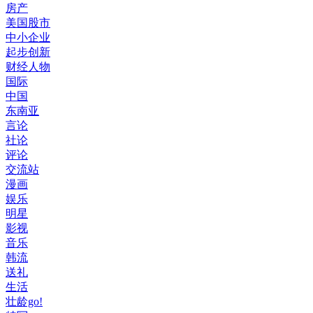
房产
美国股市
中小企业
起步创新
财经人物
国际
中国
东南亚
言论
社论
评论
交流站
漫画
娱乐
明星
影视
音乐
韩流
送礼
生活
壮龄go!