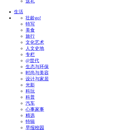
送礼
生活
壮龄go!
特写
美食
旅行
文化艺术
人文史地
专栏
@世代
生态与环保
时尚与美容
设计与家居
光影
科玩
科普
汽车
心事家事
精选
特辑
早报校园