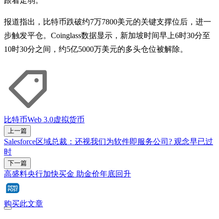
跟着走弱。
报道指出，比特币跌破约7万7800美元的关键支撑位后，进一
步触发平仓。Coinglass数据显示，新加坡时间早上6时30分至
10时30分之间，约5亿5000万美元的多头仓位被解除。
比特币
Web 3.0
虚拟货币
上一篇
Salesforce区域总裁：还视我们为软件即服务公司? 观念早已过
时
下一篇
高盛料央行加快买金 助金价年底回升
购买此文章