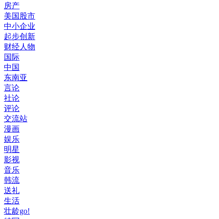
房产
美国股市
中小企业
起步创新
财经人物
国际
中国
东南亚
言论
社论
评论
交流站
漫画
娱乐
明星
影视
音乐
韩流
送礼
生活
壮龄go!