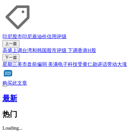
印尼
股市
印尼盾
油价
信用评级
上一篇
高盛上调台湾和韩国股市评级 下调香港H股
下一篇
星期三美市盘前偏弱 美满电子科技受黄仁勋讲话带动大涨
购买此文章
最新
热门
Loading...