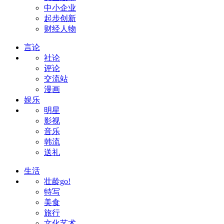
中小企业
起步创新
财经人物
言论
社论
评论
交流站
漫画
娱乐
明星
影视
音乐
韩流
送礼
生活
壮龄go!
特写
美食
旅行
文化艺术