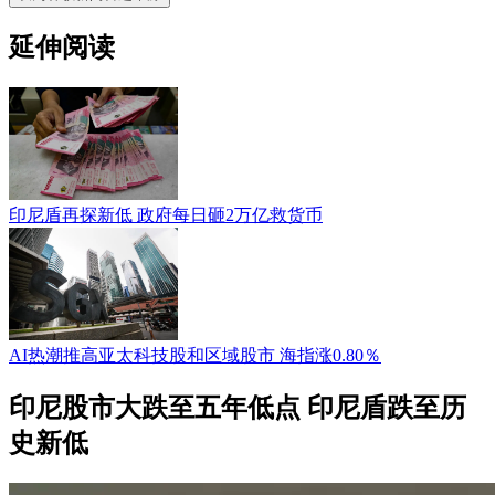
延伸阅读
印尼盾再探新低 政府每日砸2万亿救货币
AI热潮推高亚太科技股和区域股市 海指涨0.80％
印尼股市大跌至五年低点 印尼盾跌至历
史新低