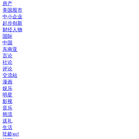
房产
美国股市
中小企业
起步创新
财经人物
国际
中国
东南亚
言论
社论
评论
交流站
漫画
娱乐
明星
影视
音乐
韩流
送礼
生活
壮龄go!