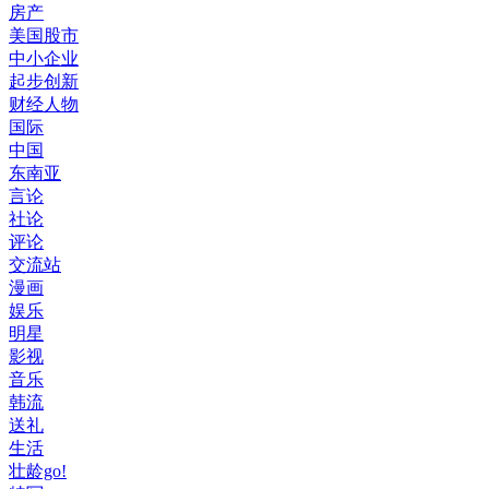
房产
美国股市
中小企业
起步创新
财经人物
国际
中国
东南亚
言论
社论
评论
交流站
漫画
娱乐
明星
影视
音乐
韩流
送礼
生活
壮龄go!