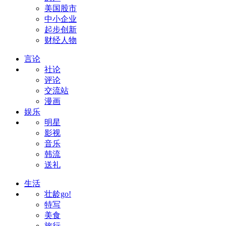
美国股市
中小企业
起步创新
财经人物
言论
社论
评论
交流站
漫画
娱乐
明星
影视
音乐
韩流
送礼
生活
壮龄go!
特写
美食
旅行