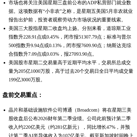
市场也将关注美国星期三盘前公布的ADP私营部门就业数
据。这项数据有“小非农”之称，是星期五美国5月非农就业
报告出炉前，投资者观察劳动力市场状况的重要线索。
美国三大股指星期二收盘均上扬。分别来看，道琼斯工业
指数升228.91点或0.45%，闭市报51307.79点；标准与普尔
500指数升9.94点或0.13%，闭市报7609.90点；纳斯达克综
合指数升7.09点或0.03%，报27093.90点。
美国股市星期二交易量高于近期平均水平，交易所总成交
量为205亿1000万股，高于过去20个交易日全日平均成交量
199亿3000万股。
盘前交易重点：
晶片和基础设施软件公司博通（Broadcom）将在星期三美
股收盘后公布2026财年第二季业绩。公司此前预计第二季
收入约220亿美元（约281亿新元），同比增长47%，并预
计第二季AI半导体收入为107亿美元。截至新加坡时间晚上