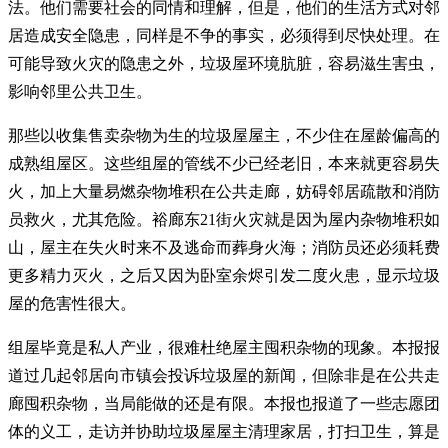
法。他们需要社会的同情和理解，但是，他们的生活方式对邻
居造成安全隐患，同样是不争的事实，必须得到尽快处理。在
可能导致火灾的隐患之外，垃圾屋环境肮脏，容易滋生害虫，
影响邻里公共卫生。
那些以收集售卖杂物为生的垃圾屋屋主，不少住在屋龄偏高的
成熟组屋区。这些组屋的管线不少已经老旧，本来就更容易失
火，加上大量易燃杂物堆积在公共走廊，妨碍邻居疏散和消防
员救火，尤其危险。裕廊东21街火灾就是因为屋内杂物堆积如
山，屋主在失火时来不及逃命而葬身火海；消防员还必须耗费
更多精力灭火，之后又因为卧室余烬引发二度火患，显示垃圾
屋的危害性很大。
组屋毕竟是私人产业，很难杜绝屋主囤积杂物的现象。本报报
道过几起邻居向市镇会投诉垃圾屋的新闻，但除非是在公共走
廊囤积杂物，当局能做的还是有限。本报也报道了一些志愿团
体的义工，走访并协助垃圾屋屋主清理家居，打扫卫生，算是