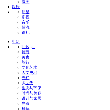
漫画
娱乐
明星
影视
音乐
韩流
送礼
生活
壮龄go!
特写
美食
旅行
文化艺术
人文史地
专栏
@世代
生态与环保
时尚与美容
设计与家居
光影
科玩