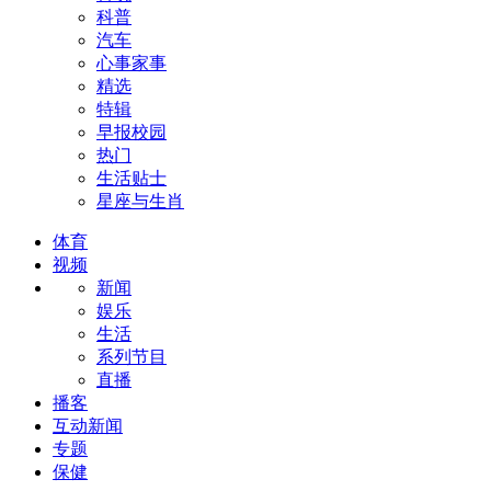
科普
汽车
心事家事
精选
特辑
早报校园
热门
生活贴士
星座与生肖
体育
视频
新闻
娱乐
生活
系列节目
直播
播客
互动新闻
专题
保健