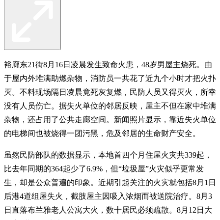
裕廊东21街8月16日凌晨发生致命火患，48岁男屋主烧死。由
于屋内外堆满助燃杂物，消防员一共花了近九个小时才把火扑
灭。不料现场隔日凌晨竟死灰复燃，民防人员又得灭火，所幸
没有人员伤亡。据失火单位的邻居反映，屋主不但在家中堆满
杂物，还占用了公共走廊空间。新闻照片显示，靠近失火单位
的电梯间也被烧得一团污黑，危及邻居的生命财产安全。
虽然民防部队的数据显示，本地首四个月住屋火灾共339起，
比去年同期的364起少了6.9%，但“垃圾屋”火灾似乎更常发
生，却是公众普遍的印象。近期引起关注的火灾就包括8月1日
后港4道组屋失火，截肢屋主因吸入浓烟而被送院治疗。8月3
日直落布兰雅老人公寓大火，数十居民必须疏散。8月12日大