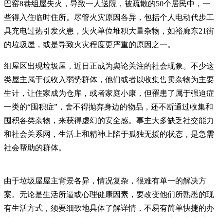
巴窑8巷组屋失火，导致一人送院，被疏散的50个居民中，一
些得入住临时住所。尽管火灾原因各异，包括个人电动代步工
具充电过热引发火患，失火单位堆积大量杂物，如裕廊东21街
的垃圾屋，或是导致火灾程度更严重的原因之一。
组屋区出现垃圾屋，近日正成为舆论关注的社会现象。不少这
类屋主属于低收入弱势群体，他们或者以收集售卖杂物为主要
生计，让住家成为仓库，或者家庭小康，但罹患了属于强迫症
一类的“囤积症”，舍不得抛弃身边的物品，还不断通过收集和
囤积各类杂物，来获得虚幻的安全感。事主大多缺乏社交能力
和社会关系网，生活上和精神上陷于孤独无援的状态，是急需
社会帮助的群体。
由于垃圾屋屋主背景各异，情况复杂，很难有单一的解决方
案。无论是生活所逼或心理健康因素，要改变他们所熟悉的现
有生活方式，须要细致地具体了解详情，不易有简单快捷的办