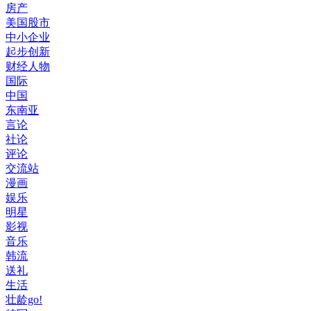
房产
美国股市
中小企业
起步创新
财经人物
国际
中国
东南亚
言论
社论
评论
交流站
漫画
娱乐
明星
影视
音乐
韩流
送礼
生活
壮龄go!