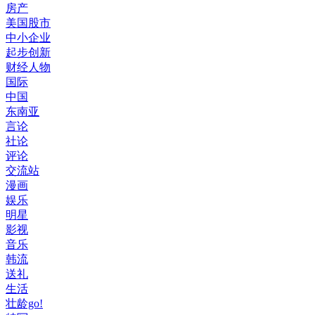
房产
美国股市
中小企业
起步创新
财经人物
国际
中国
东南亚
言论
社论
评论
交流站
漫画
娱乐
明星
影视
音乐
韩流
送礼
生活
壮龄go!