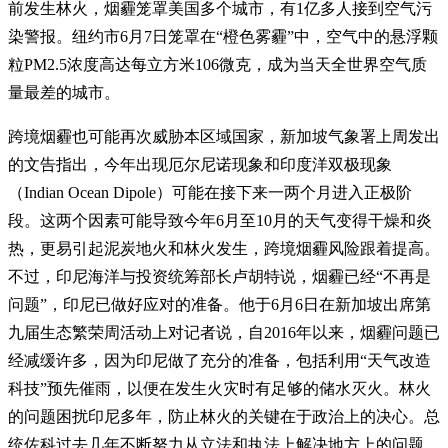
前发生林火，烟霾笼罩美国多个城市，有1亿多人接到空气污
染警报。纽约市6月7日笼罩在“橙色雾霾”中，空气中的悬浮颗
粒PM2.5浓度高达每立方米106微克，成为当天全世界空气质
量最差的城市。
跨境烟霾也可能再次威胁本区域国家，新加坡气象署上周发出
的文告指出，今年出现厄尔尼诺现象和印度洋双极现象
（Indian Ocean Dipole）可能在接下来一两个月进入正极阶
段。这两个因素可能导致今年6月至10月的天气变得干燥和炎
热，更易引起泥炭地火和林火发生，跨境烟霾风险跟着提高。
不过，印尼海洋与投资统筹部长卢胡特说，烟霾已经“不再是
问题”，印尼已做好应对的准备。他于6月6日在新加坡出席第
九届生态繁荣周活动上对记者说，自2016年以来，烟霾问题已
经减缓许多，因为印尼做了充分的准备，包括利用“天气改造
科技”预先催雨，以便在发生火灾时有足够的储水灭火。林火
的问题困扰印尼多年，防止林火的关键在于政治上的决心。总
统佐科过去几年不断努力从立法和执法上解决地方上的问题，