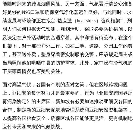
能随时到来的跨境烟霾风险。另一方面，气象署吁请公众准备
好足够的N95口罩和确保空气净化器运作良好。与此同时，永
续发展与环境部正在拟定“热应激（heat stress）咨询框架”，列
明人们如何根据天气预测，规划活动、采取必要防护措施，以
及决定在户外活动时的合适穿着。其中详情有待公布，在这个
框架下，对于那些户外工作，如在工地、道路、公园工作的劳
工，甚至送外卖，整身穿着密实制服的交警，应该规定雇主或
当局照顾他们曝晒中暑的防护需求。此外，家中没有冷气机的
下层家庭情况也应受到关注。
面对高温气候，各国有个别的应对之策，但在区域跨境问题
上，亚细安的集体努力才是最重要的。作为《亚细安跨国界烟
雾污染协定》的主席国，新加坡有必要加速推动亚细安各国的
合作，制定新的亚细安泥炭地管理系统和亚细安投资框架等，
以提高各国粮食安全，确保区域各国能够更灵活、更有机制地
应付今天和未来的气候挑战。