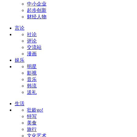
中小企业
起步创新
财经人物
言论
社论
评论
交流站
漫画
娱乐
明星
影视
音乐
韩流
送礼
生活
壮龄go!
特写
美食
旅行
文化艺术