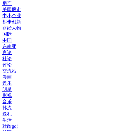
房产
美国股市
中小企业
起步创新
财经人物
国际
中国
东南亚
言论
社论
评论
交流站
漫画
娱乐
明星
影视
音乐
韩流
送礼
生活
壮龄go!