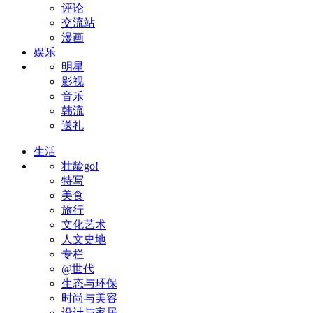
评论
交流站
漫画
娱乐
明星
影视
音乐
韩流
送礼
生活
壮龄go!
特写
美食
旅行
文化艺术
人文史地
专栏
@世代
生态与环保
时尚与美容
设计与家居