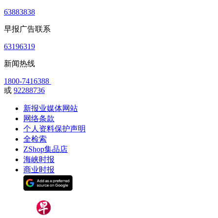
63883838
早报广告联系
63196319
新闻热线
1800-7416388
或
92288736
新报业媒体网站
网络条款
个人资料保护声明
全检索
ZShop集品店
海峡时报
商业时报