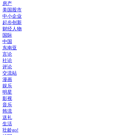
房产
美国股市
中小企业
起步创新
财经人物
国际
中国
东南亚
言论
社论
评论
交流站
漫画
娱乐
明星
影视
音乐
韩流
送礼
生活
壮龄go!