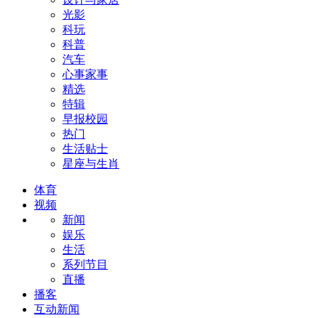
光影
科玩
科普
汽车
心事家事
精选
特辑
早报校园
热门
生活贴士
星座与生肖
体育
视频
新闻
娱乐
生活
系列节目
直播
播客
互动新闻