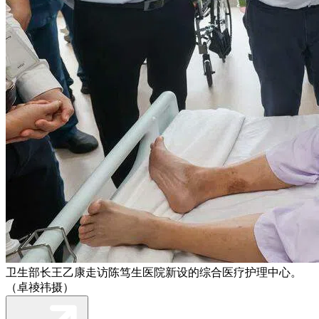
卫生部长王乙康走访陈笃生医院新设的综合医疗护理中心。
（卓祾祎摄）