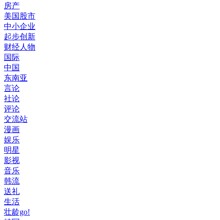
房产
美国股市
中小企业
起步创新
财经人物
国际
中国
东南亚
言论
社论
评论
交流站
漫画
娱乐
明星
影视
音乐
韩流
送礼
生活
壮龄go!