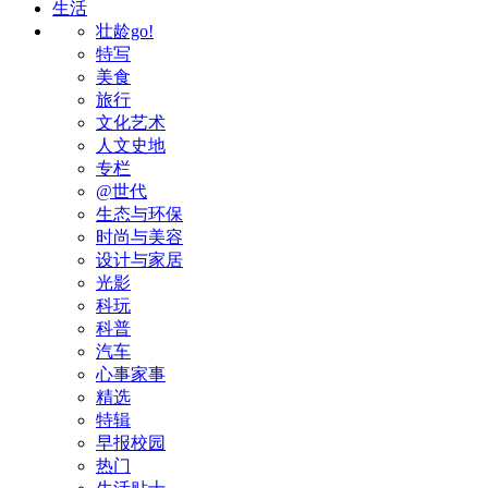
生活
壮龄go!
特写
美食
旅行
文化艺术
人文史地
专栏
@世代
生态与环保
时尚与美容
设计与家居
光影
科玩
科普
汽车
心事家事
精选
特辑
早报校园
热门