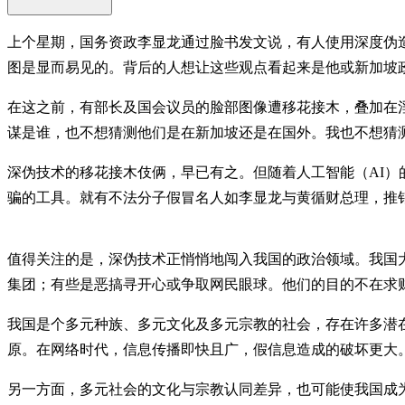
上个星期，国务资政李显龙通过脸书发文说，有人使用深度伪
图是显而易见的。背后的人想让这些观点看起来是他或新加坡政
在这之前，有部长及国会议员的脸部图像遭移花接木，叠加在
谋是谁，也不想猜测他们是在新加坡还是在国外。我也不想猜
深伪技术的移花接木伎俩，早已有之。但随着人工智能（AI
骗的工具。就有不法分子假冒名人如李显龙与黄循财总理，推销
值得关注的是，深伪技术正悄悄地闯入我国的政治领域。我国
集团；有些是恶搞寻开心或争取网民眼球。他们的目的不在求
我国是个多元种族、多元文化及多元宗教的社会，存在许多潜
原。在网络时代，信息传播即快且广，假信息造成的破坏更大
另一方面，多元社会的文化与宗教认同差异，也可能使我国成