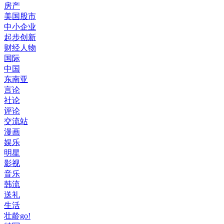
房产
美国股市
中小企业
起步创新
财经人物
国际
中国
东南亚
言论
社论
评论
交流站
漫画
娱乐
明星
影视
音乐
韩流
送礼
生活
壮龄go!