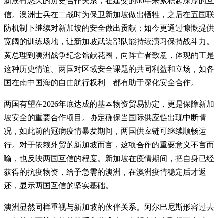
新澳有悠久的历史合作关系，在建交的60年来累积起深厚的互
信。澳洲士兵在二战时为保卫新加坡做出牺牲，之后在五国联
防机制下继续对新加坡的安全做出贡献；如今更通过慷慨提供
宽阔的训练场地，让新加坡武装部队能持续演习保持战斗力。
黄总理到澳洲战争纪念馆献花圈，向阵亡者致意，体现的正是
这种历史情谊。两国对区域安全课题的共同利益和立场，如各
国在南中国海的自由航行权利，都有助于深化安全合作。
两国有望在2026年底达成的基本物资贸易协定，更是保障新加
坡安全的重要合作项目。协定确保当国际供应链出现中断情
况，如此前的冠病疫情暴发期间，两国供应链可继续顺畅运
行。对于依赖外贸的新加坡而言，这项合作的重要意义不言而
喻，也反映两国互信的程度。新加坡在疫情期间，把自身已经
获得的抗疫物资，给予急需的澳洲，在澳洲疫情稳定后才返
还，显示两国互信的坚实基础。
澳洲显然同样重视与新加坡的伙伴关系。阿尔巴尼斯形容过去