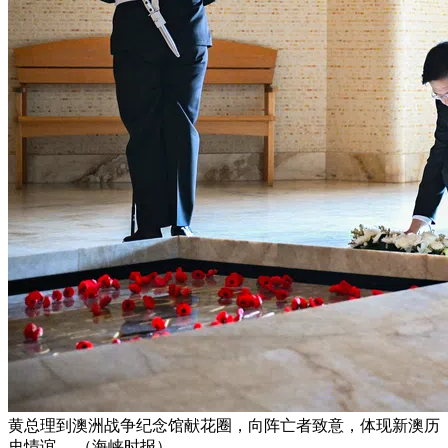
黄总理到澳洲战争纪念馆献花圈，向阵亡者致意，体现新澳历
史情谊。 （海峡时报）