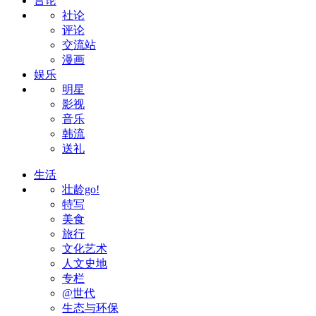
言论
社论
评论
交流站
漫画
娱乐
明星
影视
音乐
韩流
送礼
生活
壮龄go!
特写
美食
旅行
文化艺术
人文史地
专栏
@世代
生态与环保