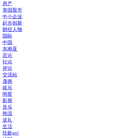
房产
美国股市
中小企业
起步创新
财经人物
国际
中国
东南亚
言论
社论
评论
交流站
漫画
娱乐
明星
影视
音乐
韩流
送礼
生活
壮龄go!