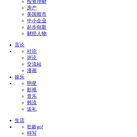
投资理财
房产
美国股市
中小企业
起步创新
财经人物
言论
社论
评论
交流站
漫画
娱乐
明星
影视
音乐
韩流
送礼
生活
壮龄go!
特写