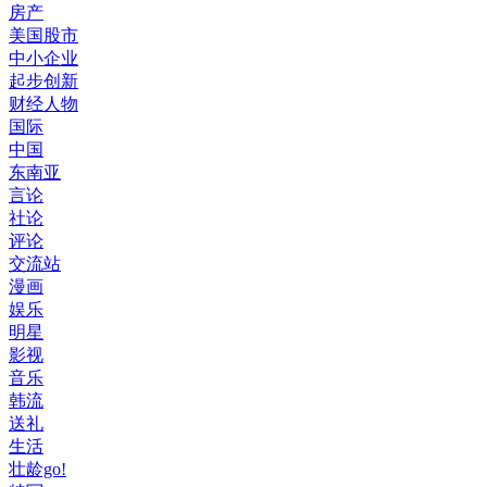
房产
美国股市
中小企业
起步创新
财经人物
国际
中国
东南亚
言论
社论
评论
交流站
漫画
娱乐
明星
影视
音乐
韩流
送礼
生活
壮龄go!