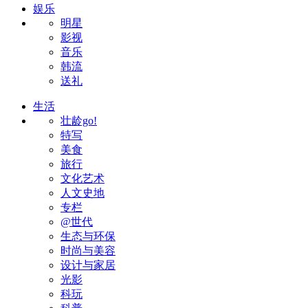
娱乐
明星
影视
音乐
韩流
送礼
生活
壮龄go!
特写
美食
旅行
文化艺术
人文史地
专栏
@世代
生态与环保
时尚与美容
设计与家居
光影
科玩