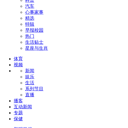
科普
汽车
心事家事
精选
特辑
早报校园
热门
生活贴士
星座与生肖
体育
视频
新闻
娱乐
生活
系列节目
直播
播客
互动新闻
专题
保健