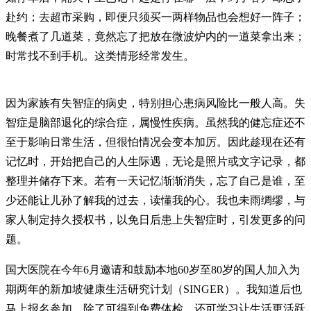
赴约；去超市采购，即便只须买一两样物品也会想好一阵子；
晚餐煮了几道菜，竟然忘了把放在微波炉内的一道菜拿出来；
时常找不到手机。这类情形经常发生。
因为家族有失智症的病史，特别担心患病风险比一般人高。失
智症是脑部退化的综合症，属慢性疾病。虽然我的健忘症还不
至于影响日常生活，但很怕情况会变本加厉。因此趁现在还有
记忆时，开始把自己的人生际遇，无论是照片或文字记录，都
整理并储存下来。若有一天记忆渐渐消失，忘了自己是谁，至
少还能让儿孙了解我的过去，读懂我的心。我也未雨绸缪，与
家人制定持久授权书，以免日后患上失智症时，引发更多的问
题。
国大医院在今年6月邀请和鼓励本地60岁至80岁的国人加入为
期两年的新加坡健康生活研究计划（SINGER）。我知道后也
马上报名参加，除了可得到免费体检，还可学习让生活更活跃