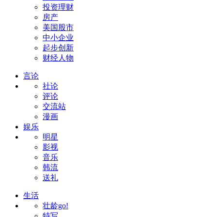
投资理财
房产
美国股市
中小企业
起步创新
财经人物
言论
社论
评论
交流站
漫画
娱乐
明星
影视
音乐
韩流
送礼
生活
壮龄go!
特写