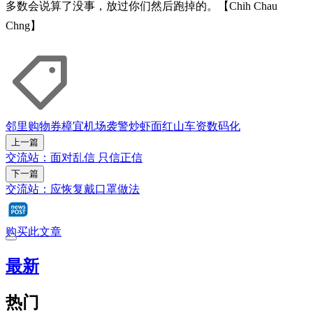
多数会说算了没事，放过你们然后跑掉的。【Chih Chau
Chng】
邻里购物券
樟宜机场
袭警
炒虾面
红山
车资
数码化
上一篇
交流站：面对乱信 只信正信
下一篇
交流站：应恢复戴口罩做法
购买此文章
最新
热门