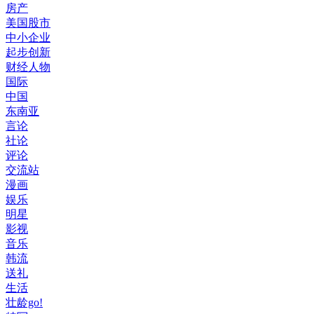
房产
美国股市
中小企业
起步创新
财经人物
国际
中国
东南亚
言论
社论
评论
交流站
漫画
娱乐
明星
影视
音乐
韩流
送礼
生活
壮龄go!