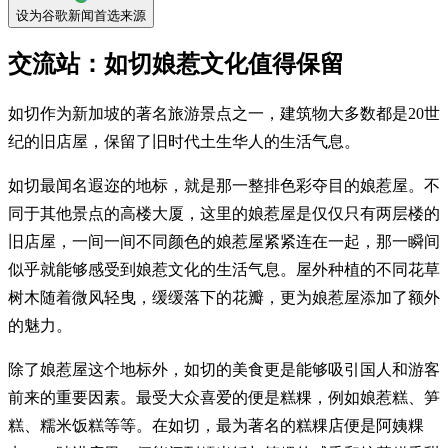
设为谷歌新闻首选来源
交流站：如切娘惹文化值得保留
如切作为新加坡的著名旅游景点之一，建筑物大多数都是20世
纪的旧店屋，保留了旧时代土生华人的生活气息。
如切最闻名遐迩的地标，就是那一整排色彩夺目的娘惹屋。不
同于其他景点的高楼大厦，这里的娘惹屋是仅仅只有两层楼的
旧店屋，一间一间不同颜色的娘惹屋紧紧连在一起，那一瞬间
似乎就能够感受到娘惹文化的生活气息。屋外种植的不同花草
树木随着微风轻曳，缓缓落下的花瓣，更为娘惹屋添加了额外
的魅力。
除了娘惹屋这个地标外，如切的美食更是能够吸引国人和游客
前来的重要因素。最受大众喜爱的便是糕粿，例如娘惹糕、笋
糕、糯米饭糕等等。在如切，最为著名的糕粿店便是阿姨粿