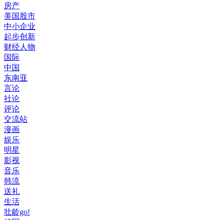
房产
美国股市
中小企业
起步创新
财经人物
国际
中国
东南亚
言论
社论
评论
交流站
漫画
娱乐
明星
影视
音乐
韩流
送礼
生活
壮龄go!