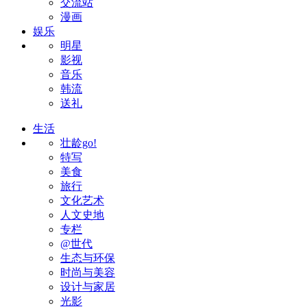
交流站
漫画
娱乐
明星
影视
音乐
韩流
送礼
生活
壮龄go!
特写
美食
旅行
文化艺术
人文史地
专栏
@世代
生态与环保
时尚与美容
设计与家居
光影