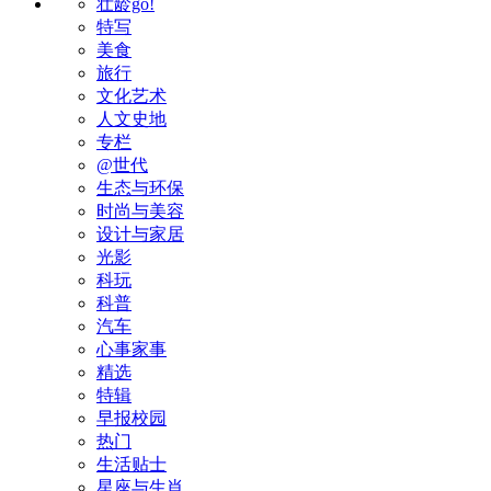
壮龄go!
特写
美食
旅行
文化艺术
人文史地
专栏
@世代
生态与环保
时尚与美容
设计与家居
光影
科玩
科普
汽车
心事家事
精选
特辑
早报校园
热门
生活贴士
星座与生肖