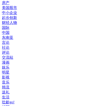
房产
美国股市
中小企业
起步创新
财经人物
国际
中国
东南亚
言论
社论
评论
交流站
漫画
娱乐
明星
影视
音乐
韩流
送礼
生活
壮龄go!