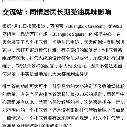
交流站：同情居民长期受油臭味影响
根据4月13日报章报道，万国弯（Buangkok Crescent）第999B
座组屋，靠近万国广场（Buangkok Square）的邻里中心，在
天台装置了八个排气管。当地居民申诉，天天闻到油臭味飘进
家中，想打开窗透透气也难。有关部门的回复是：“排气管离
组屋有60米，排气系统的设计符合法规要求，系统也进行固定
维护。”我认为这样的回复，令人难以信服。因为不管法规如
何规定，事实是当地居民天天都闻到油臭味。
排气管的功能可大可小，引擎马力的大小决定了吸收油烟体积
的数量。有关当局说排气管远超过最少20米的规定，而邻里中
心离组屋有60米。然而当局没解释的是，这是否是指在一定功
能范围内的一个排气管？还是没有限制排气管数量呢？假如是
一般情况，一个排气管要有20米距离的规定，那八个排气管，
距离是否就应该要160米或更远呢？