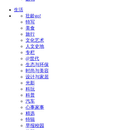
生活
壮龄go!
特写
美食
旅行
文化艺术
人文史地
专栏
@世代
生态与环保
时尚与美容
设计与家居
光影
科玩
科普
汽车
心事家事
精选
特辑
早报校园