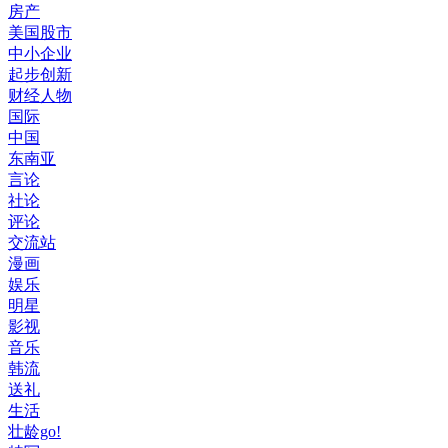
房产
美国股市
中小企业
起步创新
财经人物
国际
中国
东南亚
言论
社论
评论
交流站
漫画
娱乐
明星
影视
音乐
韩流
送礼
生活
壮龄go!