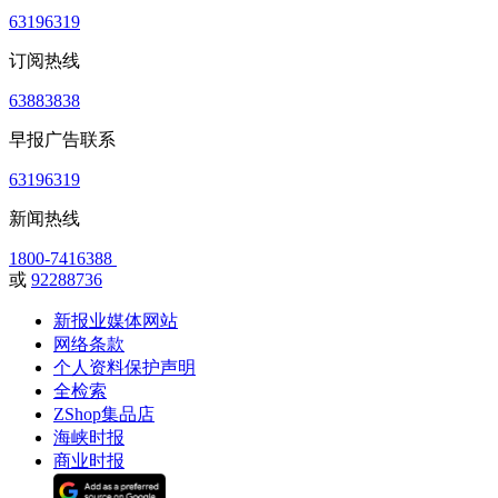
63196319
订阅热线
63883838
早报广告联系
63196319
新闻热线
1800-7416388
或
92288736
新报业媒体网站
网络条款
个人资料保护声明
全检索
ZShop集品店
海峡时报
商业时报