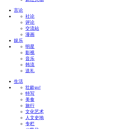
言论
社论
评论
交流站
漫画
娱乐
明星
影视
音乐
韩流
送礼
生活
壮龄go!
特写
美食
旅行
文化艺术
人文史地
专栏