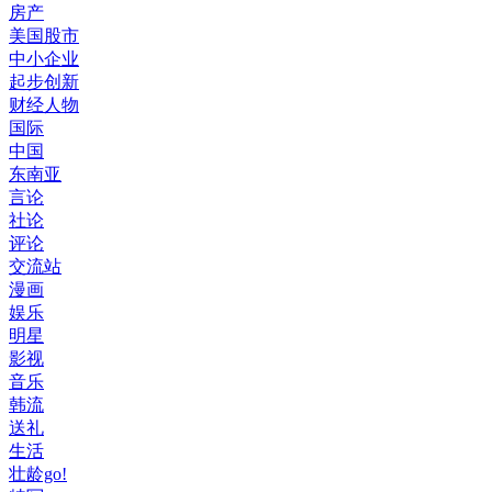
房产
美国股市
中小企业
起步创新
财经人物
国际
中国
东南亚
言论
社论
评论
交流站
漫画
娱乐
明星
影视
音乐
韩流
送礼
生活
壮龄go!