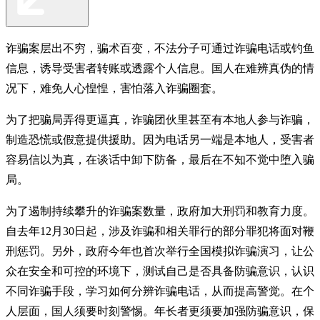
诈骗案层出不穷，骗术百变，不法分子可通过诈骗电话或钓鱼
信息，诱导受害者转账或透露个人信息。国人在难辨真伪的情
况下，难免人心惶惶，害怕落入诈骗圈套。
为了把骗局弄得更逼真，诈骗团伙里甚至有本地人参与诈骗，
制造恐慌或假意提供援助。因为电话另一端是本地人，受害者
容易信以为真，在谈话中卸下防备，最后在不知不觉中堕入骗
局。
为了遏制持续攀升的诈骗案数量，政府加大刑罚和教育力度。
自去年12月30日起，涉及诈骗和相关罪行的部分罪犯将面对鞭
刑惩罚。另外，政府今年也首次举行全国模拟诈骗演习，让公
众在安全和可控的环境下，测试自己是否具备防骗意识，认识
不同诈骗手段，学习如何分辨诈骗电话，从而提高警觉。在个
人层面，国人须要时刻警惕。年长者更须要加强防骗意识，保