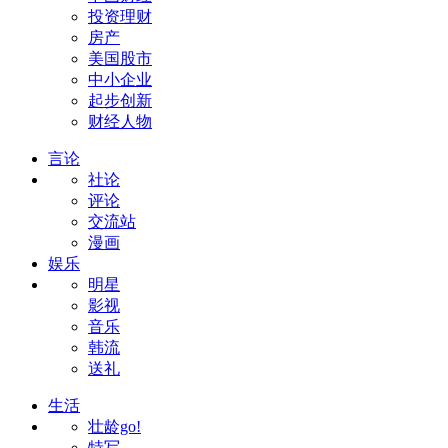
投资理财
房产
美国股市
中小企业
起步创新
财经人物
言论
社论
评论
交流站
漫画
娱乐
明星
影视
音乐
韩流
送礼
生活
壮龄go!
特写