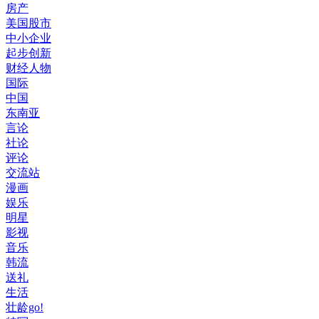
房产
美国股市
中小企业
起步创新
财经人物
国际
中国
东南亚
言论
社论
评论
交流站
漫画
娱乐
明星
影视
音乐
韩流
送礼
生活
壮龄go!