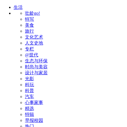
生活
壮龄go!
特写
美食
旅行
文化艺术
人文史地
专栏
@世代
生态与环保
时尚与美容
设计与家居
光影
科玩
科普
汽车
心事家事
精选
特辑
早报校园
热门