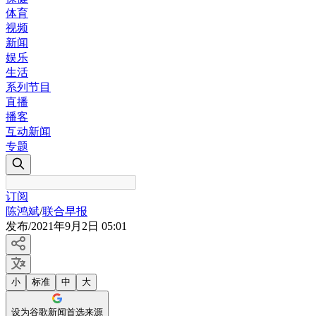
体育
视频
新闻
娱乐
生活
系列节目
直播
播客
互动新闻
专题
订阅
陈鸿斌
/
联合早报
发布
/
2021年9月2日 05:01
小
标准
中
大
设为谷歌新闻首选来源