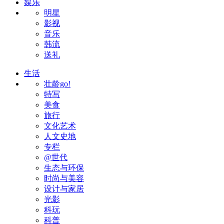
娱乐
明星
影视
音乐
韩流
送礼
生活
壮龄go!
特写
美食
旅行
文化艺术
人文史地
专栏
@世代
生态与环保
时尚与美容
设计与家居
光影
科玩
科普