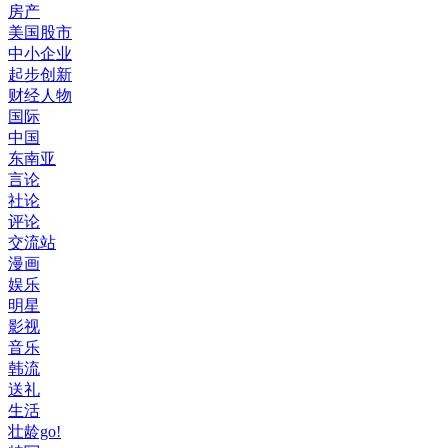
房产
美国股市
中小企业
起步创新
财经人物
国际
中国
东南亚
言论
社论
评论
交流站
漫画
娱乐
明星
影视
音乐
韩流
送礼
生活
壮龄go!