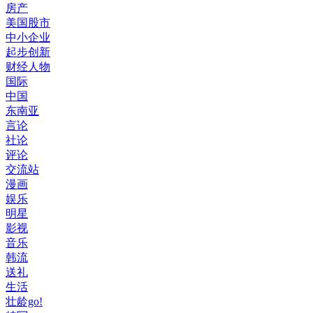
房产
美国股市
中小企业
起步创新
财经人物
国际
中国
东南亚
言论
社论
评论
交流站
漫画
娱乐
明星
影视
音乐
韩流
送礼
生活
壮龄go!