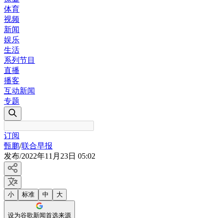
体育
视频
新闻
娱乐
生活
系列节目
直播
播客
互动新闻
专题
订阅
甄鹏
/
联合早报
发布
/
2022年11月23日 05:02
小
标准
中
大
设为谷歌新闻首选来源