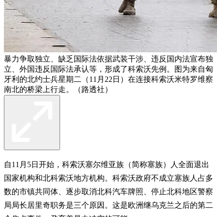
暴力争取独立、缺乏国际法依据武装干涉、违反国内法宣布独
立、外国违反国际法承认等，形成了科索沃先例。图为来自匈
牙利的北约士兵星期二（11月22日）在连接科索沃米特罗维察
南北的桥梁上行走。（路透社）
自11月5日开始，科索沃塞尔维亚族（简称塞族）人全面退出
国家机构和北科索沃地方机构。科索沃政府不成立塞族人占多
数的市镇共同体、逐步取消北科汽车牌照、停止北科地区警察
局局长居里奇职务是三个原因。这是欧洲继乌克兰之后的第二