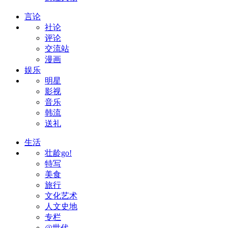
言论
社论
评论
交流站
漫画
娱乐
明星
影视
音乐
韩流
送礼
生活
壮龄go!
特写
美食
旅行
文化艺术
人文史地
专栏
@世代