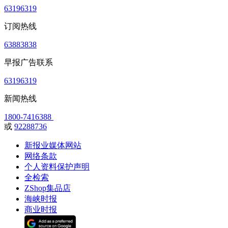
63196319
订阅热线
63883838
早报广告联系
63196319
新闻热线
1800-7416388
或
92288736
新报业媒体网站
网络条款
个人资料保护声明
全检索
ZShop集品店
海峡时报
商业时报