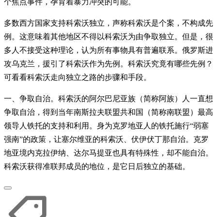
个焦点事件，孕育着暴力冲突的可能。
多数西方国家支持科索沃独立，声称科索沃是个案，不构成先
例。这意味着其他地区不得以科索沃为由争取独立。但是，很
多人不接受这种理论，认为所有事物具有普遍联系。俄罗斯进
攻乌克兰，援引了科索沃作为先例。科索沃究竟有哪些先例？
可看看科索沃走向独立之路的步骤和手段。
一、争取自治。科索沃的阿尔巴尼亚族（简称阿族）人一直想
争取自治，得到当年南斯拉夫联盟共和国（简称南联盟）最高
领导人铁托的支持和利用。身为克罗地亚人的铁托施行“弱塞
强南”的政策，让塞尔维亚的科索沃、伏伊伏丁那自治。克罗
地亚境内克拉伊纳、达尔马提亚也具有特殊性，却不能自治。
科索沃获得准联邦成员的地位，是它日后独立的基础。