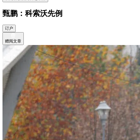
甄鹏：科索沃先例
订户
赠阅文章