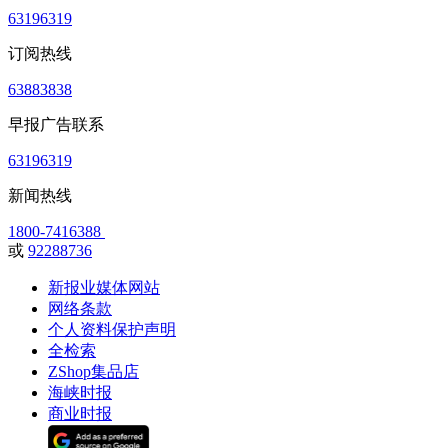
63196319
订阅热线
63883838
早报广告联系
63196319
新闻热线
1800-7416388
或
92288736
新报业媒体网站
网络条款
个人资料保护声明
全检索
ZShop集品店
海峡时报
商业时报