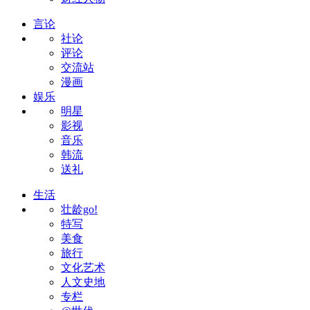
言论
社论
评论
交流站
漫画
娱乐
明星
影视
音乐
韩流
送礼
生活
壮龄go!
特写
美食
旅行
文化艺术
人文史地
专栏