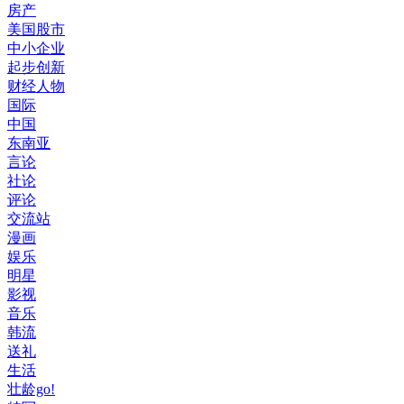
房产
美国股市
中小企业
起步创新
财经人物
国际
中国
东南亚
言论
社论
评论
交流站
漫画
娱乐
明星
影视
音乐
韩流
送礼
生活
壮龄go!