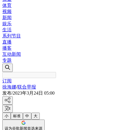
体育
视频
新闻
娱乐
生活
系列节目
直播
播客
互动新闻
专题
订阅
徐海娜
/
联合早报
发布
/
2023年3月24日 05:00
小
标准
中
大
设为谷歌新闻首选来源