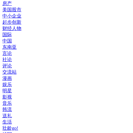
房产
美国股市
中小企业
起步创新
财经人物
国际
中国
东南亚
言论
社论
评论
交流站
漫画
娱乐
明星
影视
音乐
韩流
送礼
生活
壮龄go!