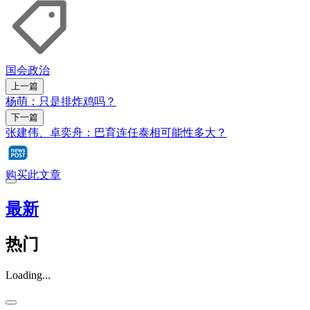
国会
政治
上一篇
杨萌：只是排炸鸡吗？
下一篇
张建伟、卓奕舟：巴育连任泰相可能性多大？
购买此文章
最新
热门
Loading...