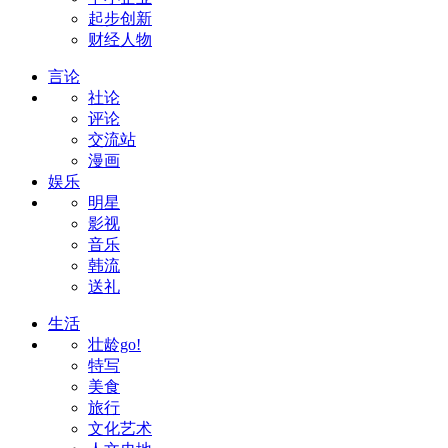
起步创新
财经人物
言论
社论
评论
交流站
漫画
娱乐
明星
影视
音乐
韩流
送礼
生活
壮龄go!
特写
美食
旅行
文化艺术