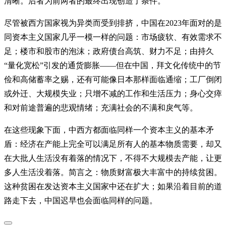
清晰。后者为前两者的最终出现创造了条件。
尽管被西方国家视为异类而受到排挤，中国在2023年面对的是
同资本主义国家几乎一模一样的问题：市场疲软、有效需求不
足；楼市和股市的泡沫；政府债台高筑、财力不足；由持久
“量化宽松”引发的通货膨胀——但在中国，拜文化传统中的节
俭和高储蓄率之赐，还有可能像日本那样面临通缩；工厂倒闭
或外迁、大规模失业；只增不减的工作和生活压力；身心交瘁
和对前途普遍的悲观情绪；充满社会的不满和戾气等。
在这些现象下面，中西方都面临同样一个资本主义的基本矛
盾：经济在产能上完全可以满足所有人的基本物质需要，却又
在大批人生活没有着落的情况下，不得不大规模去产能，让更
多人生活没着落。简言之：物质财富极大丰富中的持续贫困。
这种贫困在发达资本主义国家中还在扩大；如果沿着目前的道
路走下去，中国迟早也会面临同样的问题。