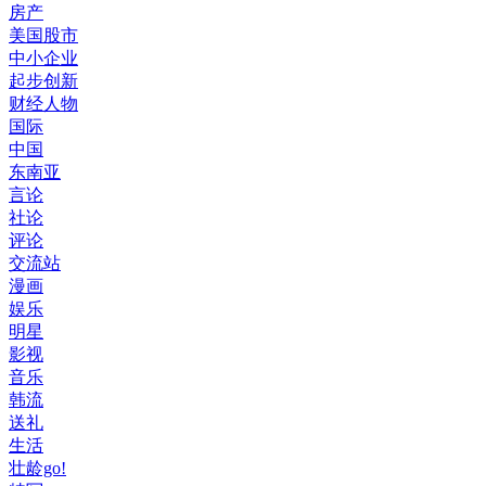
房产
美国股市
中小企业
起步创新
财经人物
国际
中国
东南亚
言论
社论
评论
交流站
漫画
娱乐
明星
影视
音乐
韩流
送礼
生活
壮龄go!