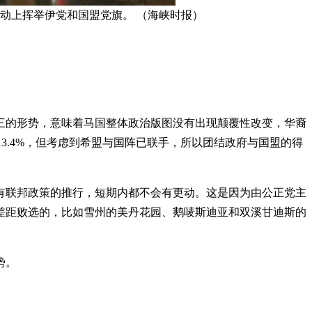
动上挥举伊党和国盟党旗。 （海峡时报）
三的形势，意味着马国整体政治版图没有出现颠覆性改变，华裔
13.4%，但考虑到希盟与国阵已联手，所以团结政府与国盟的得
有联邦政策的推行，短期内都不会有更动。这是因为由公正党主
的差距败选的，比如雪州的美丹花园、鹅唛斯迪亚和双溪甘迪斯的
势。