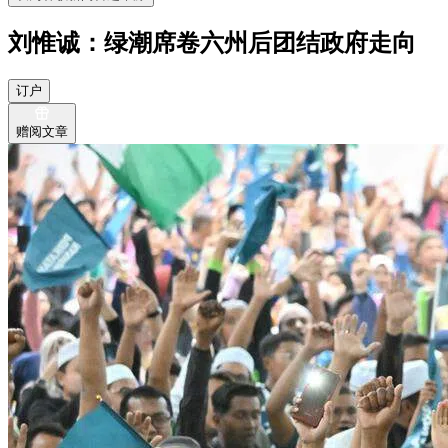
刘惟诚：绿潮席卷六州后团结政府走向
订户
赠阅文章