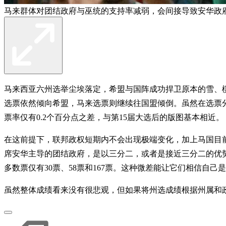
马来群体对团结政府与巫统的支持率减弱，会间接导致安华政府
马来西亚六州选举尘埃落定，希盟与国阵成功捍卫原本的雪、
选票依然倾向希盟，马来选票则继续往国盟倾倒。虽然在选票分布
票率仅有0.2个百分点之差，与第15届大选后的版图基本相近。
在这前提下，联邦政权短期内不会出现极端变化，加上马国目
席安华主导的团结政府，是以三分二，或者是接近三分二的优势
多数票仅有30票、58票和167票。这种微差能让它们相信自
虽然整体成绩看来没有很悲观，但如果将州选成绩根据州属和