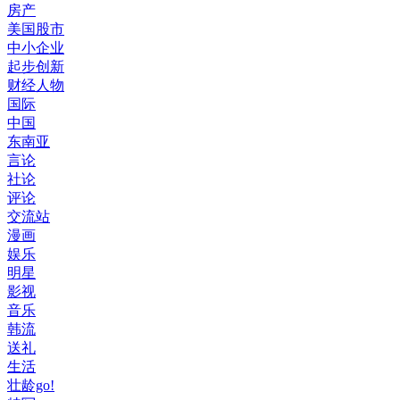
房产
美国股市
中小企业
起步创新
财经人物
国际
中国
东南亚
言论
社论
评论
交流站
漫画
娱乐
明星
影视
音乐
韩流
送礼
生活
壮龄go!