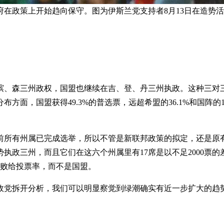
在政策上开始趋向保守。图为伊斯兰党支持者8月13日在造势活
槟、森三州政权，国盟也继续在吉、登、丹三州执政。这种三对
方面，国盟获得49.3%的普选票，远超希盟的36.1%和国阵的
前所有州属已完成选举，所以不管是新联邦政策的拟定，还是原
执政三州，而且它们在这六个州属里有17席是以不足2000票
己是败给投票率，而不是国盟。
政党拆开分析，我们可以明显察觉到绿潮确实有近一步扩大的趋