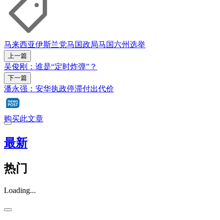
马来西亚
伊斯兰党
马国政局
马国六州选举
上一篇
吴俊刚：谁是“定时炸弹”？
下一篇
潘永强：安华执政停滞付出代价
购买此文章
最新
热门
Loading...