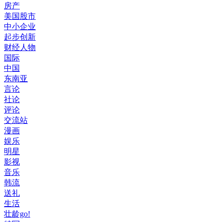
房产
美国股市
中小企业
起步创新
财经人物
国际
中国
东南亚
言论
社论
评论
交流站
漫画
娱乐
明星
影视
音乐
韩流
送礼
生活
壮龄go!