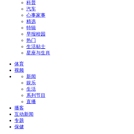
科普
汽车
心事家事
精选
特辑
早报校园
热门
生活贴士
星座与生肖
体育
视频
新闻
娱乐
生活
系列节目
直播
播客
互动新闻
专题
保健