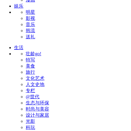
娱乐
明星
影视
音乐
韩流
送礼
生活
壮龄go!
特写
美食
旅行
文化艺术
人文史地
专栏
@世代
生态与环保
时尚与美容
设计与家居
光影
科玩