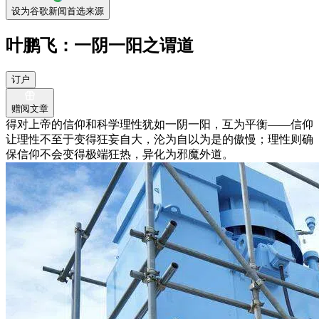
设为谷歌新闻首选来源
叶鹏飞：一阴一阳之谓道
订户
赠阅文章
得对上帝的信仰和科学理性犹如一阴一阳，互为平衡——信仰
让理性不至于变得狂妄自大，沦为自以为是的傲慢；理性则确
保信仰不会变得极端狂热，异化为邪魔外道。