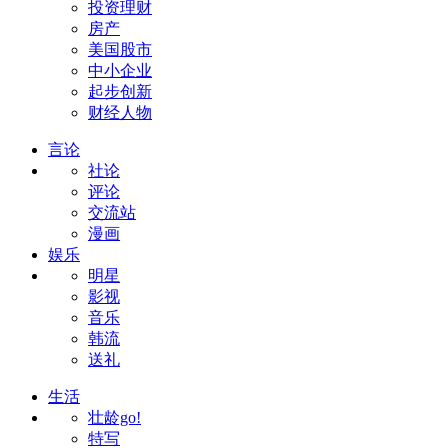
投资理财
房产
美国股市
中小企业
起步创新
财经人物
言论
社论
评论
交流站
漫画
娱乐
明星
影视
音乐
韩流
送礼
生活
壮龄go!
特写