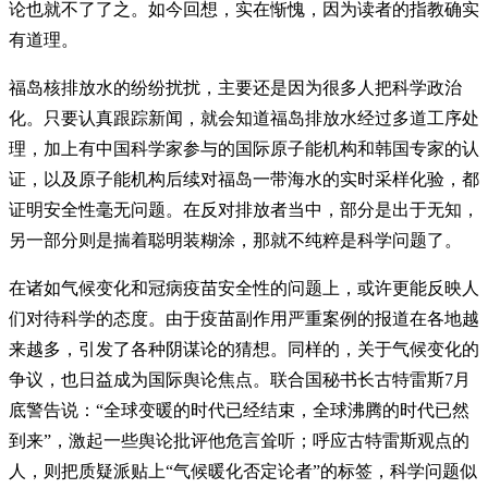
论也就不了了之。如今回想，实在惭愧，因为读者的指教确实
有道理。
福岛核排放水的纷纷扰扰，主要还是因为很多人把科学政治
化。只要认真跟踪新闻，就会知道福岛排放水经过多道工序处
理，加上有中国科学家参与的国际原子能机构和韩国专家的认
证，以及原子能机构后续对福岛一带海水的实时采样化验，都
证明安全性毫无问题。在反对排放者当中，部分是出于无知，
另一部分则是揣着聪明装糊涂，那就不纯粹是科学问题了。
在诸如气候变化和冠病疫苗安全性的问题上，或许更能反映人
们对待科学的态度。由于疫苗副作用严重案例的报道在各地越
来越多，引发了各种阴谋论的猜想。同样的，关于气候变化的
争议，也日益成为国际舆论焦点。联合国秘书长古特雷斯7月
底警告说：“全球变暖的时代已经结束，全球沸腾的时代已然
到来”，激起一些舆论批评他危言耸听；呼应古特雷斯观点的
人，则把质疑派贴上“气候暖化否定论者”的标签，科学问题似