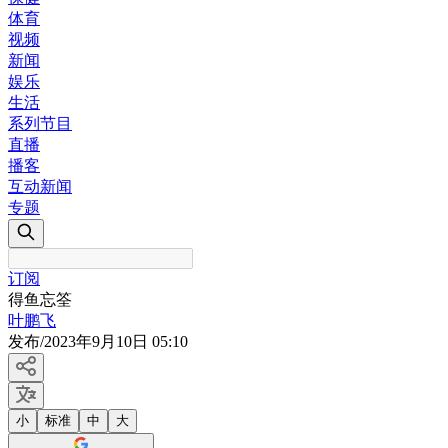
体育
视频
新闻
娱乐
生活
系列节目
直播
播客
互动新闻
专题
订阅
得鱼忘筌
叶鹏飞
发布
/
2023年9月10日 05:10
小
标准
中
大