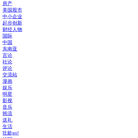
房产
美国股市
中小企业
起步创新
财经人物
国际
中国
东南亚
言论
社论
评论
交流站
漫画
娱乐
明星
影视
音乐
韩流
送礼
生活
壮龄go!